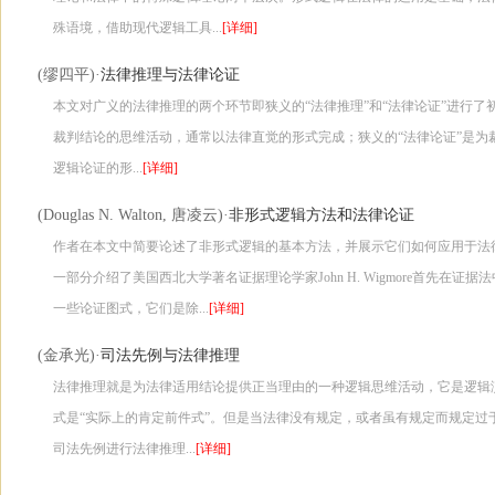
殊语境，借助现代逻辑工具...
[详细]
法律推理与法律论证
(缪四平)·
本文对广义的法律推理的两个环节即狭义的“法律推理”和“法律论证”进行了
裁判结论的思维活动，通常以法律直觉的形式完成；狭义的“法律论证”是为
逻辑论证的形...
[详细]
非形式逻辑方法和法律论证
(Douglas N. Walton, 唐凌云)·
作者在本文中简要论述了非形式逻辑的基本方法，并展示它们如何应用于法
一部分介绍了美国西北大学著名证据理论学家John H. Wigmore首先在
一些论证图式，它们是除...
[详细]
司法先例与法律推理
(金承光)·
法律推理就是为法律适用结论提供正当理由的一种逻辑思维活动，它是逻辑
式是“实际上的肯定前件式”。但是当法律没有规定，或者虽有规定而规定过
司法先例进行法律推理...
[详细]