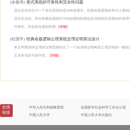
形式系统的可靠性和完全性问题
(余俊伟)·
语法完全性仅与一个形式系统的语法构造相关，经典命题逻辑的有代入规则
语法完全的。将全称概括规则作为初始规则的系统是否限制对该规则的使用
可靠性。对必然化规则和模...
[详细]
经典命题逻辑公理系统定理证明算法设计
(杜国平)·
本文利用演绎定理的证明思路给出了一个由演绎证明构造公理证明的一般程
又具有实际可操作性。
[详细]
友情
中华人民共和国教育部
全国哲学社会科学工作办公室
链接
中国人民大学
中国人民大学出版社