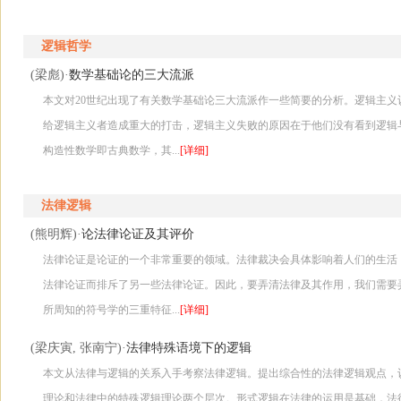
逻辑哲学
数学基础论的三大流派
(梁彪)·
本文对20世纪出现了有关数学基础论三大流派作一些简要的分析。逻辑主
给逻辑主义者造成重大的打击，逻辑主义失败的原因在于他们没有看到逻辑
构造性数学即古典数学，其...
[详细]
法律逻辑
论法律论证及其评价
(熊明辉)·
法律论证是论证的一个非常重要的领域。法律裁决会具体影响着人们的生活
法律论证而排斥了另一些法律论证。因此，要弄清法律及其作用，我们需要
所周知的符号学的三重特征...
[详细]
法律特殊语境下的逻辑
(梁庆寅, 张南宁)·
本文从法律与逻辑的关系入手考察法律逻辑。提出综合性的法律逻辑观点，
理论和法律中的特殊逻辑理论两个层次。形式逻辑在法律的运用是基础，法