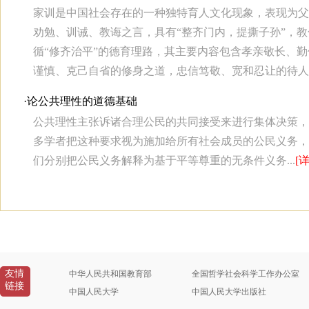
家训是中国社会存在的一种独特育人文化现象，表现为父
劝勉、训诫、教诲之言，具有“整齐门内，提撕子孙”，
循“修齐治平”的德育理路，其主要内容包含孝亲敬长、
谨慎、克己自省的修身之道，忠信笃敬、宽和忍让的待人
·
论公共理性的道德基础
公共理性主张诉诸合理公民的共同接受来进行集体决策，
多学者把这种要求视为施加给所有社会成员的公民义务，
们分别把公民义务解释为基于平等尊重的无条件义务...
[
友情
中华人民共和国教育部
全国哲学社会科学工作办公室
链接
中国人民大学
中国人民大学出版社