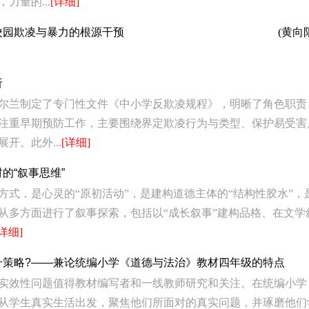
力量的...
[详细]
校园欺凌与暴力的根源干预
(黄向
析
尔兰制定了专门性文件《中小学反欺凌规程》，明晰了角色职责
注重早期预防工作，主要围绕界定欺凌行为与类型、保护易受害
开。此外...
[详细]
的“叙事思维”
方式，是心灵的“原初活动”，是建构道德主体的“结构性胶水”，
从多方面进行了叙事探索，包括以“成长叙事”建构品格、在文学
[详细]
升策略?——兼论统编小学《道德与法治》教材四年级的特点
实效性问题值得教材编写者和一线教师研究和关注。在统编小学
从学生真实生活出发，聚焦他们所面对的真实问题，并琢磨他们