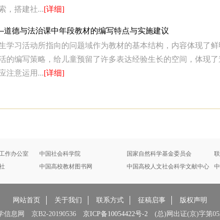
，搭建社...
[详细]
—道德与法治课中年段教材的编写特点与实施建议
生学习活动所指向的问题域作为教材的基本结构，内容体现了鲜
活的编写策略，给儿童预留了许多表达经验生长的空间，体现了
注意运用...
[详细]
工作办公室
中国社会科学院
国家自然科学基金委员会
联
社
中国高校教材图书网
中国高校人文社会科学文献中心
中
网站首页
关于我们
联系方式
征稿启事
版权声明
息网 京B2-20190536
京ICP备10054422号-2
(总)网出证(京)字第052