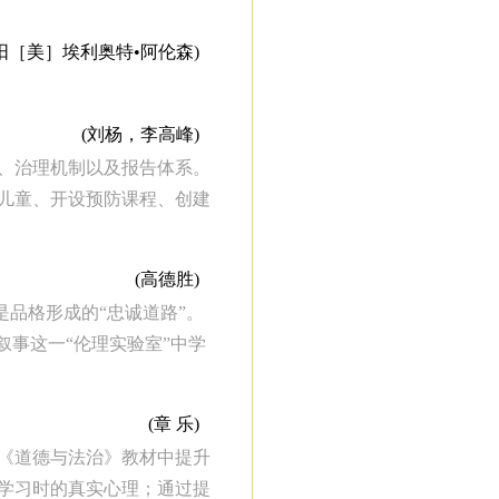
阳［美］埃利奥特•阿伦森)
(刘杨，李高峰)
、治理机制以及报告体系。
儿童、开设预防课程、创建
(高德胜)
是品格形成的“忠诚道路”。
叙事这一“伦理实验室”中学
(章 乐)
《道德与法治》教材中提升
学习时的真实心理；通过提