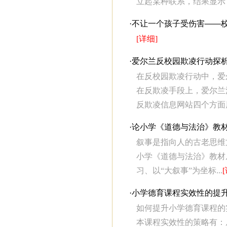
立起某种联系，结果显示，
·
不让一个孩子受伤害——
[详细]
·
爱尔兰反校园欺凌行动探
在反校园欺凌行动中，爱
在反欺凌手段上，爱尔兰
反欺凌信息网站四个方面展
·
论小学《道德与法治》教材
叙事是指向人的古老思维
小学《道德与法治》教材
习、以“大叙事”为坐标...
·
小学德育课程实效性的提
如何提升小学德育课程的
本课程实效性的策略有：