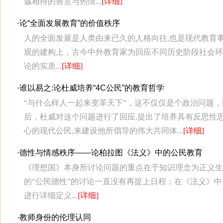
诚相待的善意与热情...
[详细]
·
论“全面发展教育”的价值秩序
人的全面发展是人类由来已久的人格向往,也是现代教育
观的建构上，古今中外教育家为回应不同历史阶段社会环
论的实质...
[详细]
·
谁以易之:论杜威培养“4C公民”的教育哲学
“与什么样人一起来变革天下”，这不仅仅是个政治问题
后，杜威对这个问题进行了回应,提出了培养具有反思性
心的现代公民,来建设他所倡导的伟大共同体...
[详细]
·
德性与情感秩序——论柏拉图《法义》中的公民教育
《理想国》本身所讨论问题的重点在于知识理念为正义生
的“公民德性”的讨论一直没有再提上日程；在《法义》
进行详细定义...
[详细]
·
教师身份的伦理认同