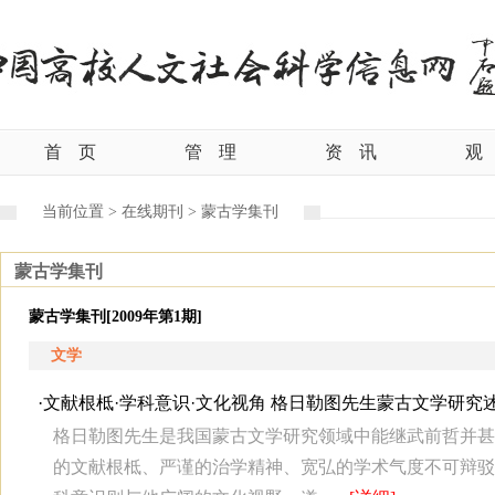
首
页
管
理
资
讯
观
当前位置 >
在线期刊 >
蒙古学集刊
蒙古学集刊
蒙古学集刊[2009年第1期]
文学
·
文献根柢·学科意识·文化视角 格日勒图先生蒙古文学研究
格日勒图先生是我国蒙古文学研究领域中能继武前哲并甚
的文献根柢、严谨的治学精神、宽弘的学术气度不可辩驳