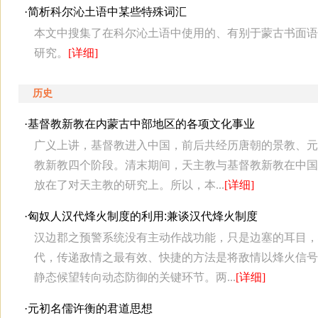
·
简析科尔沁土语中某些特殊词汇
本文中搜集了在科尔沁土语中使用的、有别于蒙古书面语
研究。
[详细]
历史
·
基督教新教在内蒙古中部地区的各项文化事业
广义上讲，基督教进入中国，前后共经历唐朝的景教、元
教新教四个阶段。清末期间，天主教与基督教新教在中国
放在了对天主教的研究上。所以，本...
[详细]
·
匈奴人汉代烽火制度的利用:兼谈汉代烽火制度
汉边郡之预警系统没有主动作战功能，只是边塞的耳目，
代，传递敌情之最有效、快捷的方法是将敌情以烽火信号
静态候望转向动态防御的关键环节。两...
[详细]
·
元初名儒许衡的君道思想