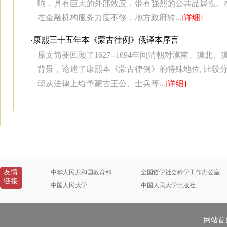
响，具有巨大的外部效应，带有强烈的公共品属性。
在金融机构服务力度不够，地方政府转...
[详细]
·
康熙三十五年本《蒙古律例》俄译本序言
原文简要回顾了1627--1694年间清朝对漠南、漠北
背景，论述了康熙本《蒙古律例》的特殊地位, 比较
朝从法律上给予蒙古王公、士兵等...
[详细]
友情
中华人民共和国教育部
全国哲学社会科学工作办公室
链接
中国人民大学
中国人民大学出版社
网站首