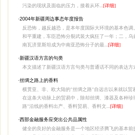
污染的现状及面临的压力，接着从环...
[详细]
·
2004年新疆周边事态年度报告
反恐怖，越反越恐，是本年度国际大环境的基本色调
和平重建，车臣恐怖分裂武装大疯狂了一年；二，乌
南瓦济里斯坦成为中南亚恐怖分子的最...
[详细]
·
新疆汉语方言的句类
本文描述了新疆汉语方言句类与普通话不同的表达方
·
丝绸之路上的香料
横贯亚、非、欧大陆的"丝绸之路"自远古以来就以贸
在这条大动脉上的贸易中，除却丝绸、漆器及各种珍
路"沿线的香料出产、香料贸易、香料文...
[详细]
·
西部金融服务应突出公共品属性
健全的良好的金融服务是一个地区经济腾飞的基本前