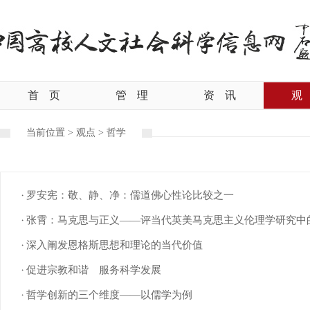
首
页
管
理
资
讯
观
当前位置 >
观点
>
哲学
罗安宪：敬、静、净：儒道佛心性论比较之一
张霄：马克思与正义——评当代英美马克思主义伦理学研究中
深入阐发恩格斯思想和理论的当代价值
促进宗教和谐 服务科学发展
哲学创新的三个维度——以儒学为例