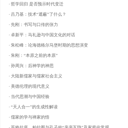
哲学回归 是否预示时代变迁
吕乃基：技术“遮蔽”了什么？
先刚：书写与口传的张力
卓新平：马礼逊与中国文化的对话
朱松峰：论海德格尔马堡时期的思想演变
朱刚：“本原之前的本原”
孙周兴：后神学的神思
大陆新儒家与儒家社会主义
美德伦理的现代意义
当代思潮与中国经验
“天人合一”的生成性解读
儒家的学与禅家的悟
苏格拉底、柏拉图与孔子的“亲亲互隐”及家庭伦常观