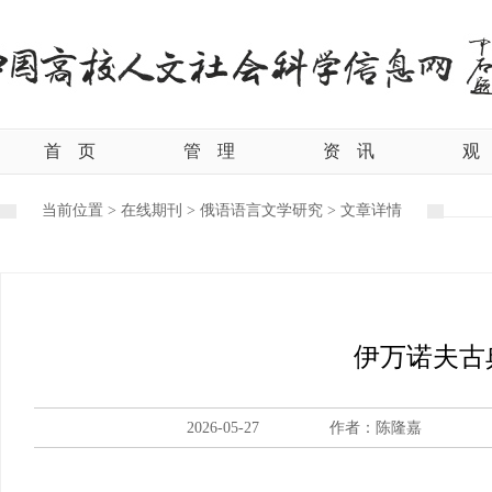
首
页
管
理
资
讯
观
当前位置 >
在线期刊
>
俄语语言文学研究
>
文章详情
伊万诺夫古
2026-05-27
作者：陈隆嘉