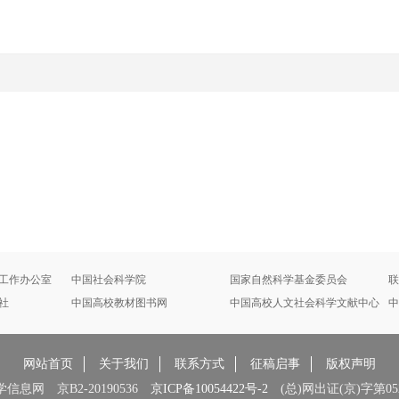
工作办公室
中国社会科学院
国家自然科学基金委员会
联
社
中国高校教材图书网
中国高校人文社会科学文献中心
中
网站首页
关于我们
联系方式
征稿启事
版权声明
息网 京B2-20190536
京ICP备10054422号-2
(总)网出证(京)字第052