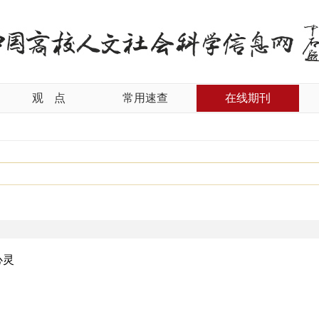
观
点
常用速查
在线期刊
心灵