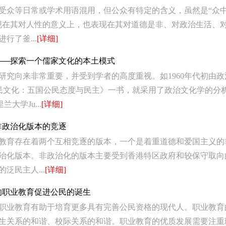
受众等日常或学术用语混用，但公众有特定的含义，虽然是“众中
现在其对人性的意义上，也表现在其对道德是非、对政治生活、
行了釜...
[详细]
——探索一个儒家文化的本土模式
向来非常重要，并受到学者的高度重视。如1960年代初由政治学者Gabr
发表的《公民文化：五国公民态度与民主》一书，就采用了政治文化学的
大学Ju...
[详细]
非政治化版本的竞逐
教育存在着两个互相竞逐的版本，一个是着重道德和爱国主义的
治化版本。非政治化的版本主要受到香港特区政府和较保守取向
泛民主人...
[详细]
的职业教育促进公民的诞生
职业教育有助于培育更多具有完善公民资格的现代人。职业教育
生关系的和谐、校际关系的和谐。职业教育的优质发展需要注重