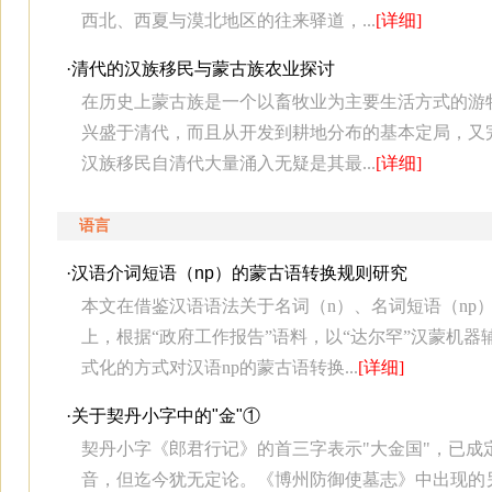
西北、西夏与漠北地区的往来驿道，...
[详细]
·
清代的汉族移民与蒙古族农业探讨
在历史上蒙古族是一个以畜牧业为主要生活方式的游
兴盛于清代，而且从开发到耕地分布的基本定局，又
汉族移民自清代大量涌入无疑是其最...
[详细]
语言
·
汉语介词短语（np）的蒙古语转换规则研究
本文在借鉴汉语语法关于名词（n）、名词短语（np
上，根据“政府工作报告”语料，以“达尔罕”汉蒙机
式化的方式对汉语np的蒙古语转换...
[详细]
·
关于契丹小字中的"金"①
契丹小字《郎君行记》的首三字表示"大金国"，已成
音，但迄今犹无定论。《博州防御使墓志》中出现的另