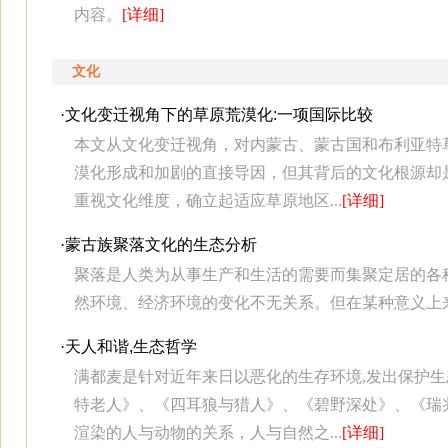
内容。
[详细]
文化
·
文化变迁视角下的草原荒漠化:一项国际比较
本文从文化变迁视角，对内蒙古、蒙古国和布利亚特
漠化形成和加剧的直接导因，但其背后的文化根源却
重视文化维度，确立起适应草原地区...
[详细]
·
蒙古族聚落文化的生态分析
聚落是人类为从事生产和生活的需要而集聚定居的各
然环境、经济环境的变化不无关系。但在某种意义上
·
天人和谐,生态哲学
满都麦是针对近年来日以恶化的生存环境,发出保护生
特老人》、《四耳狼与猎人》、《碧野深处》、《瑞
渲染的人与动物的关系，人与自然之...
[详细]