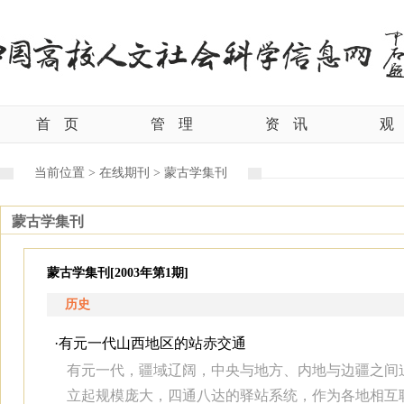
首
页
管
理
资
讯
观
当前位置 >
在线期刊 >
蒙古学集刊
蒙古学集刊
蒙古学集刊[2003年第1期]
历史
·
有元一代山西地区的站赤交通
有元一代，疆域辽阔，中央与地方、内地与边疆之间
立起规模庞大，四通八达的驿站系统，作为各地相互