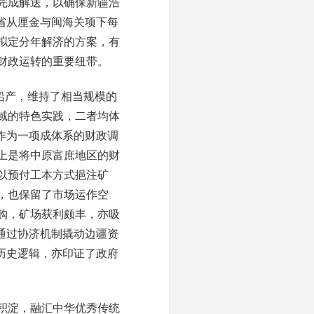
完成解送，以确保新疆浩
省从厘金与闽海关项下每
，拟定分年解济的方案，有
财政运转的重要纽带。
铅产，维持了相当规模的
域的特色实践，二者均体
作为一项成体系的财政调
上是将中原富庶地区的财
以预付工本方式挹注矿
，也保留了市场运作空
购，矿场获利颇丰，亦吸
通过协济机制撬动边疆资
历史逻辑，亦印证了政府
积淀，融汇中华优秀传统