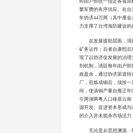
即由户部统一指定各省应
繁军费的有序供应。在台
年协济44万两（其中厘
力支撑了台湾海防建设的
在发展援助层面，清廷设
矿务运作；后者自康熙后
现了以协济促发展的治理
剂机制，清廷每年由户部
政盈余，通过协济渠道转
厂，煎炼成铜后，须按一
间，使滇铜产量自雍正年
引两湖两粤人口移居云南
源开发、促进资本形成与
的介入并未扼杀市场活力
无论是从思想渊源、制