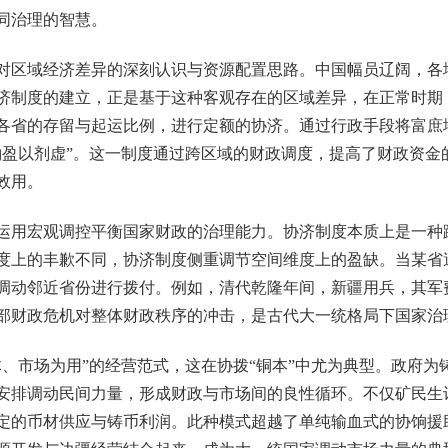
同治理的智慧。
区域经济差异的深刻认识与资源配置思路。中国幅员辽阔，各
济制度的建立，正是基于这种客观存在的区域差异，在正常时期
各省的存留与起运比例，进行定额的协济。通过行政手段将富庶
酌盈以剂虚”。这一制度通过跨区域的财政调度，提高了财政资金
效用。
用宏观调控平衡国家财政的治理能力。协济制度本质上是一种
度上的丰歉不同，协济制度侧重调节空间维度上的盈缺。当某省
调动邻近省份进行拨付。例如，清代乾隆年间，新疆用兵，其军
部财政危机对整体财政秩序的冲击，是古代大一统格局下国家治
市场为用”的经营范式，这在协拨“铜本”中尤为典型。政府为
安排调动民间力量，形成财政与市场间的良性循环。不仅矿民生
定的币材供应与铸币利润。此种模式超越了单纯输血式的协饷援