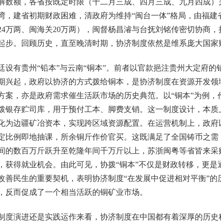
解数额，各省按既定时限（十二月三成、四月三成、九月四成）
湾，建省初期财政困难，清政府为维持“闽台一体”格局，由福建
金24万两、闽海关20万两），闽督杨昌濬与台抚刘铭传密切协商
起步。回顾历史，直至晚清时期，协济制度依然是维系庞大国家
有贵州“铅本”与云南“铜本”。前者以官款挹注贵州大定府的
期兴起，政府以协济的方式拨给铜本，是协济制度在资源开发领
方案，亦是政府需求催生活跃市场的历史典范。以“铜本”为例，
拨银存贮司库，用于预付工本、脚费支销。这一制度设计，本质
化为边疆矿冶资本，实现跨区域资源配置。在运营机制上，政府
定比例即地抽课，所余铜斤作价官买。这既满足了全国铸币之需
间的数百万斤跃升至乾隆年间千万斤以上，苏浙闽粤等省皆来采
，获得就业机会。由此可见，协拨“铜本”不仅是财政转移，更是
改善民生的重要契机，表明协济制度“在发展中促进相对平衡”的
，反而促成了一个相当活跃的铜矿业市场。
度演进还是实践运作来看，协济制度在中国都有着深厚的历史