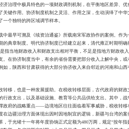
济治理中极具特色的一项财政调剂机制，在平衡地区差异、优
了关键作用。协济制度机制之灵活、作用之深，生动演绎了中华
了一个独特的跨区域调节样本。
中最早可溯及《续资治通鉴》所载南宋军政协作的案例。作为
期的典章制度。明代协济制度已经建立起来，清代雍正时期明确将
仅敷是指当地财政收入和财政支出相对平衡，不足是指地方财政收
支。在协济制度当中，有余的省份需要把部分收入上解中央，或
例如，陕西和甘肃获得的大部分协济收入来自邻近的河南和山西
转移，也是一种发展援助。在税收转移层面，古代政府的财政
的行政支出，以及基础设施、教育等公共品供给支出。其中，战
撑政府的战略重点——边境地区往往面临着军事威胁，税收转移
度在边疆治理方面体现出因时因地制宜的逻辑，新疆与台湾的案
革，于光绪十一年将年度协饷正式定额为480万两，规定“按年指