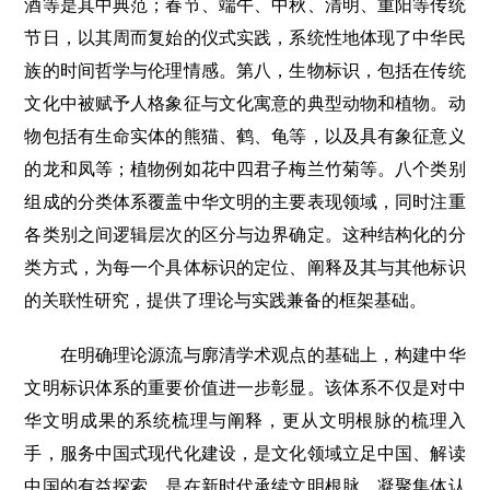
酒等是其中典范；春节、端午、中秋、清明、重阳等传统
节日，以其周而复始的仪式实践，系统性地体现了中华民
族的时间哲学与伦理情感。第八，生物标识，包括在传统
文化中被赋予人格象征与文化寓意的典型动物和植物。动
物包括有生命实体的熊猫、鹤、龟等，以及具有象征意义
的龙和凤等；植物例如花中四君子梅兰竹菊等。八个类别
组成的分类体系覆盖中华文明的主要表现领域，同时注重
各类别之间逻辑层次的区分与边界确定。这种结构化的分
类方式，为每一个具体标识的定位、阐释及其与其他标识
的关联性研究，提供了理论与实践兼备的框架基础。
在明确理论源流与廓清学术观点的基础上，构建中华
文明标识体系的重要价值进一步彰显。该体系不仅是对中
华文明成果的系统梳理与阐释，更从文明根脉的梳理入
手，服务中国式现代化建设，是文化领域立足中国、解读
中国的有益探索，是在新时代承续文明根脉、凝聚集体认