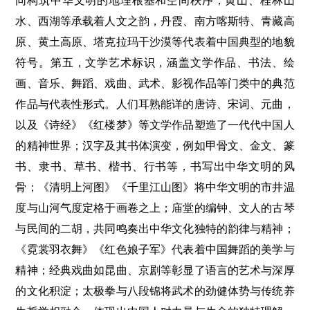
同构筑中华文明的地理根基和空间秩序，黄山、桂林山
水、西湖等承载着人文之韵，丹霞、南方喀斯特、青藏高
原、黄土高原、塔克拉玛干沙漠等代表着中国典型的地貌
符号。第五，文学艺术标识，涵盖文学作品、书法、绘
画、音乐、舞蹈、戏曲、武术、影视作品等门类中的典范
作品与代表性形式。人们耳熟能详的唐诗、宋词、元曲，
以及《诗经》《红楼梦》等文学作品塑造了一代代中国人
的精神世界；汉字及其书体演变，例如甲骨文、金文、篆
书、隶书、草书、楷书、行书等，书写出中华文明的风
骨；《清明上河图》《千里江山图》将中华文明的市井温
度与山河气度定格于画卷之上；庙堂的编钟、文人的古琴
与民间的二胡，共同鸣奏出中华文化独特的韵律与精神；
《霓裳羽衣舞》《红色娘子军》代表着中国舞蹈的美学与
精神；经典戏曲如昆曲、京剧等彰显了语言的艺术与深厚
的文化积淀；太极拳与八段锦将武术的劲健体势与传统养