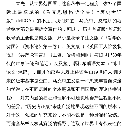
首先，从世界范围看，这套丛书一定程度上弥补了国
际上最权威的《马克思恩格斯全集》“历史考证
版”（MEGA）的不足。我们知道，马克思、恩格斯的著
述绝大部分是用德文写作的，所以，“历史考证版”考证和
收录的主要也是德文版，只少量收录了法文版（《哲学的
贫困》《资本论》第一卷）、英文版（《英国工人阶级状
况》《共产党宣言》《工资、价格和利润》与19世纪50年
代的时事评论和笔记）以及拉丁语和希腊语文本（“博士
论文”笔记），而其他语种以及上述语种自19世纪末期以
来的版本基本是空白。马克思主义是一种思想丰富而深邃
的学说，在不同语种的文本翻译和不同国度的理论传播过
程中，对其内涵的把握和理解不可避免地会产生程度不同
的差异。“历史考证版”未能广泛地呈现这些不同的版本，
对于这一领域的研究来说，不能不说是一种遗漏和缺憾。
而这套丛书以极其宽泛的视野，选取了世界上有代表性的