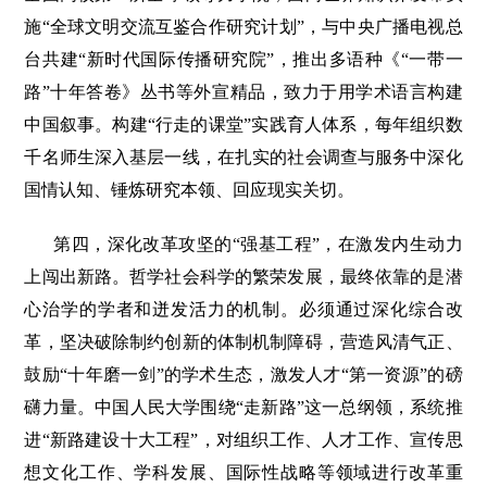
施“全球文明交流互鉴合作研究计划”，与中央广播电视总
台共建“新时代国际传播研究院”，推出多语种《“一带一
路”十年答卷》丛书等外宣精品，致力于用学术语言构建
中国叙事。构建“行走的课堂”实践育人体系，每年组织数
千名师生深入基层一线，在扎实的社会调查与服务中深化
国情认知、锤炼研究本领、回应现实关切。
第四，深化改革攻坚的“强基工程”，在激发内生动力
上闯出新路。哲学社会科学的繁荣发展，最终依靠的是潜
心治学的学者和迸发活力的机制。必须通过深化综合改
革，坚决破除制约创新的体制机制障碍，营造风清气正、
鼓励“十年磨一剑”的学术生态，激发人才“第一资源”的磅
礴力量。中国人民大学围绕“走新路”这一总纲领，系统推
进“新路建设十大工程”，对组织工作、人才工作、宣传思
想文化工作、学科发展、国际性战略等领域进行改革重