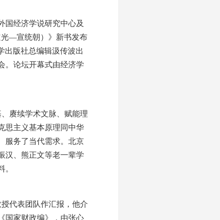
外国经济学说研究中心及
道光—宣统朝）》新书发布
大学出版社总编辑汲传波出
会。论坛开幕式由经济学
基、赓续学术文脉、赋能理
克思主义基本原理同中华
、服务了当代需求。北京
振汉、熊正文等老一辈学
料。
教授代表团队作汇报，他介
《国家财政编》，由张心