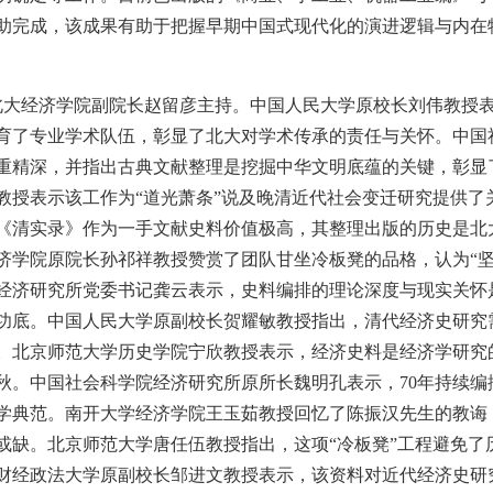
助完成，该成果有助于把握早期中国式现代化的演进逻辑与内在
北大经济学院副院长赵留彦主持。中国人民大学原校长刘伟教授
育了专业学术队伍，彰显了北大对学术传承的责任与关怀。中国
重精深，并指出古典文献整理是挖掘中华文明底蕴的关键，彰显
教授表示该工作为“道光萧条”说及晚清近代社会变迁研究提供了
《清实录》作为一手文献史料价值极高，其整理出版的历史是北
济学院原院长孙祁祥教授赞赏了团队甘坐冷板凳的品格，认为“坚
经济研究所党委书记龚云表示，史料编排的理论深度与现实关怀
功底。中国人民大学原副校长贺耀敏教授指出，清代经济史研究
。北京师范大学历史学院宁欣教授表示，经济史料是经济学研究
秋。中国社会科学院经济研究所原所长魏明孔表示，70年持续编
学典范。南开大学经济学院王玉茹教授回忆了陈振汉先生的教诲
或缺。北京师范大学唐任伍教授指出，这项“冷板凳”工程避免了
财经政法大学原副校长邹进文教授表示，该资料对近代经济史研