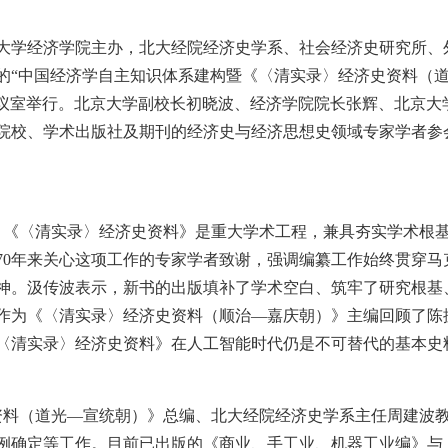
大学经济学院主办，北大经院经济史学系、社会经济史研究所、
的“中国经济学自主知识体系建构暨《〈清实录〉经济史资料（
1会议室举行。北京大学副校长初晓波、经济学院院长张辉、北京
院校、学术出版社及期刊的经济史与经济思想史领域专家学者参
，《〈清实录〉经济史资料》是重大学术工程，兼具夯实学术根
70年来关心这项工作的专家学者致谢，强调编纂工作始终贯穿马
神。汲传波表示，新书的出版填补了学术空白、筑牢了研究根基
作为《〈清实录〉经济史资料（顺治—嘉庆朝）》主编回顾了陈
〈清实录〉经济史资料》在人工智能时代仍是不可替代的基本史
资料（道光—宣统朝）》总编、北大经院经济史学系主任周建波
例确定等工作。目前已出版的《商业、手工业、机器工业编》与