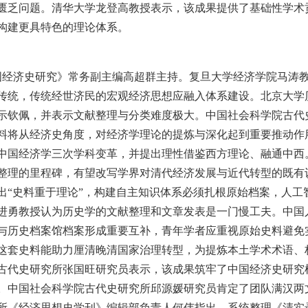
匮乏问题。清华大学龙登高教授表示，该成果提供了基础性学术
构建更具特色的理论体系。
国经济史研究》常务副主编高超群主持。复旦大学经济学院马涛
传统，传统经世济民的宏观经济思想应融入体系建设。北京大学
表示钦佩，并表示文献整理与分类难度极大。中国社会科学院古代
料将从经济史角度，对经济学理论的提炼与深化起到重要推动作
中国经济学三次学科变革，并提出理性借鉴西方理论、融通中西
整理的里程碑，有望改写学界对清代经济发展与近代转型的既有
出“史料重于理论”，构建自主知识体系必须扎根原始档案，人工
进勇教授认为历史学的文献整理和文章发表是一门慢工夫。中国
与历史档案馆档案形成重要互补，青年学者应重视原始史料避免
这套史料能助力厘清晚清国家治理转型，为提炼本土学术术语、
古代史研究所张国旺研究员表示，该成果筑牢了中国经济史研究
。中国社会科学院古代史研究所邱源媛研究员肯定了团队满汉两
所《经济思想史学刊》编辑部负责人何伟指出，系统整理《清实