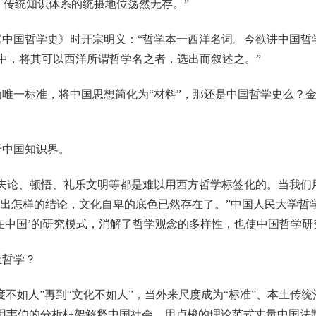
，传统知识体系的统摄地位荡然无存。”
《中国哲学史》时开宗明义：“哲学本一西洋名词。今欲讲中国哲
中，将其可以西洋所谓哲学名之者，选出而叙述之。”
唯一标准，将中国思想简化为“材料”，那还是中国哲学史么？
于中国知识界。
夫论、顿悟、礼乐文明等都是难以用西方哲学标签化的。当我们
得出怎样的结论，文化自卑的底色已然存在了。”中国人民大学哲
学在中国’的研究模式，消解了哲学观念的多样性，也使中国哲学研
止哲学？
制度不如人”再到“文化不如人”，当外来尺度成为“标准”、本土传统
：用韦伯的分析框架解释中国社会，用卢梭的理论范式丈量中国法