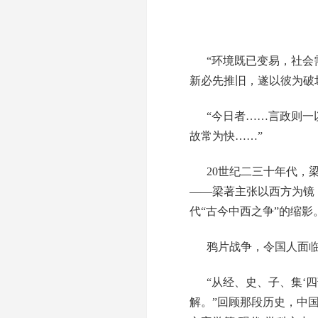
“环境既已变易，社
新必先推旧，遂以彼为破
“今日者……言政则一
故常为快……”
20世纪二三十年代，
——梁著主张以西方为镜
代“古今中西之争”的缩影
鸦片战争，令国人面临
“从经、史、子、集‘
解。”回顾那段历史，中