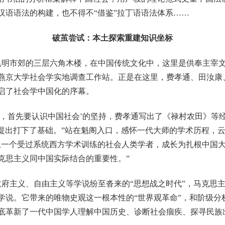
汉语语法的构建，也不得不“借鉴”拉丁语语法体系……
破茧尝试：本土探索重建知识坐标
昆明市郊的三层六角木楼，在中国传统文化中，这里是供奉主宰
燕京大学社会学实地调查工作站。正是在这里，费孝通、田汝康
启了社会学中国化的序幕。
人，首先要认识中国社会’的坚持，费孝通写出了《禄村农田》等
念的提出打下了基础。”站在魁阁入口，感怀一代大师的学术历程，
从一个受过系统西方学术训练的社会人类学者，成长为扎根中国
克思主义同中国实际结合的重要性。”
府主义、自由主义等学说纷至沓来的“思想战之时代”，马克思
学说。它带来的唯物史观这一根本性的“世界观革命”，和阶级分
底革新了一代中国学人理解中国历史、诊断社会痼疾、探寻民族