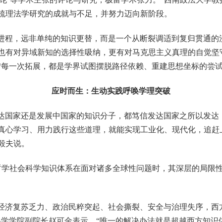
梳理法学研究的成就与不足，并努力迈向新阶段。
展进程，远非单纯的知识更替，而是一个从断裂调适到复归贯通的
也有对异域新知的选择性吸纳，更有对马克思主义真理的自觉坚
“每一次拓展，都是学界试图摆脱路径依赖、重建思想坐标的尝试
应时而生：生动实践呼唤学理突破
发达国家还是发展中国家的知识分子，都笃信发达国家之所以发达
真心学习、用力践行这些道理，就能实现工业化、现代化，追赶
毅夫说。
哲学社会科学知识体系在面对诸多全球性问题时，其深层的局限性
、经济复苏乏力、政治民粹突起、社会撕裂、安全与治理失序，西
科学学院副院长赵可金表示，“唯一的解决办法就是超越西方知识