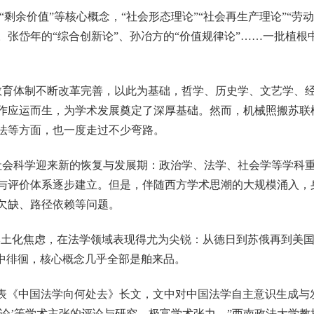
”“剩余价值”等核心概念，“社会形态理论”“社会再生产理论”“劳
。张岱年的“综合创新论”、孙冶方的“价值规律论”……一批植根
教育体制不断改革完善，以此为基础，哲学、历史学、文艺学、
作应运而生，为学术发展奠定了深厚基础。然而，机械照搬苏联
法等方面，也一度走过不少弯路。
社会科学迎来新的恢复与发展期：政治学、法学、社会学等学科
与评价体系逐步建立。但是，伴随西方学术思潮的大规模涌入，身
欠缺、路径依赖等问题。
本土化焦虑，在法学领域表现得尤为尖锐：从德日到苏俄再到美
”中徘徊，核心概念几乎全部是舶来品。
表《中国法学向何处去》长文，文中对中国法学自主意识生成与
文化论’等学术主张的评论与研究，极富学术张力。”西南政法大学