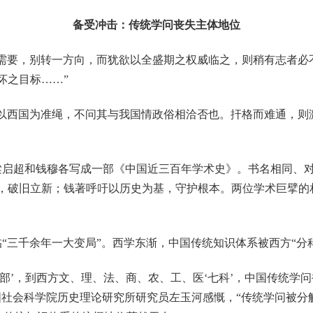
备受冲击：传统学问丧失主体地位
会需要，别转一方向，而犹欲以全盛期之权威临之，则稍有志者必
坏之目标……”
以西国为准绳，不问其与我国情政俗相洽否也。扞格而难通，则激
梁启超和钱穆各写成一部《中国近三百年学术史》。书名相同、
，破旧立新；钱著呼吁以历史为基，守护根本。两位学术巨擘的
。
“三千余年一大变局”。西学东渐，中国传统知识体系被西方“分
四部’，到西方文、理、法、商、农、工、医‘七科’，中国传统学
国社会科学院历史理论研究所研究员左玉河感慨，“传统学问被分