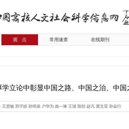
观
点
常用速查
在线期刊
厚学立论中彰显中国之路、中国之治、中国
：王慧敏 邢宇皓 孙明泉 户华为 曲一琳 王琎 陈恒 赵凡 冀文亚 孙金行