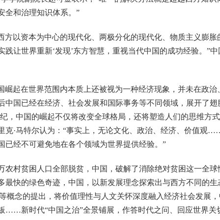
安全和治理知识体系。”
于西方以资本为中心的现代化、两极分化的现代化、物质主义膨胀
实践让世界重新‘发现’东方智慧，重视当代中国的成功经验。”
时中国崛起在世界范围内本质上还被视为一种经济现象，并未在政
后中国已经在经济、社会发展和国际事务等不同领域，展开了翅
1世纪，中国的崛起不仅将改变全球格局，还将塑造人们的思维方
里克·马特尔认为：“事实上，无论文化、政治、经济、价值观…
国已经不可避免地在各个领域为世界提供经验。”
99万农村贫困人口全部脱贫，中国，破解了消除绝对贫困这一全
多最快的绿色奇迹，中国，以新发展理念探索出与西方不同的生
于人”等概念的提出，将价值理性与人文关怀深度融入经济社会发展
板……新时代“中国之治”全景铺展，作答时代之问、回应世界关