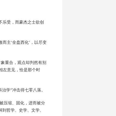
不乐受，而豪杰之士欲创
而主‘全盘西化’，以尽变
对象重合，观点却判然有别
相左意见，恰是那个时
科治学”冲击得七零八落。
问被压缩、固化，进而被分
解到哲学、史学、文学、