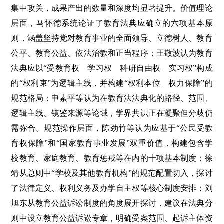
集中攻关，成果产出的数量和深度均显著提升。价值理论
层面，马怀德系统论证了教育法典应确立的六项基本原
则，涵盖坚持党对教育事业的全面领导、立德树人、教育
公平、教育公益、依法治教和正当程序；王敬波认为教育
法典应以“受教育权—学习权—科研自由权—实习权”构成
的“权利束”为逻辑主线，并构建“权利本位—权力保障”的
规范格局；申素平等认为在教育法法典化的路径、范围、
逻辑主线、镜鉴来源等论域，学界共识正在凝聚但分歧仍
需弥合。规范操作层面，陈劲竹等认为应基于“公民受教
育权保障”和“国家教育事业发展”双重价值，构建包含学
校教育、家庭教育、教育惩戒等在内的十项基本制度；徐
靖从总则中“学校及其他教育机构”的规范配置切入，探讨
了法律定义、权利义务及办学自主权等核心制度安排；刘
旭东从教育公益诉讼制度的角度展开探讨，建议在法典分
则中设立教育公益诉讼专章，明确受案范围、起诉主体资