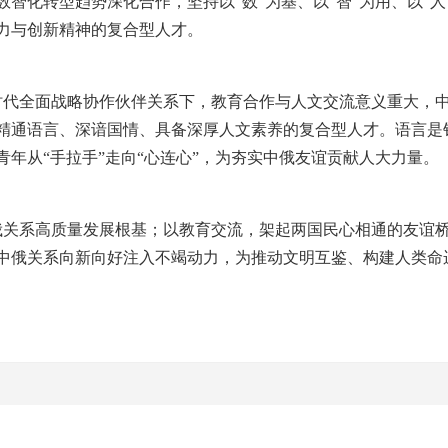
智化转型趋势深化合作，坚持以“数”为基、以“智”为用、以“
力与创新精神的复合型人才。
时代全面战略协作伙伴关系下，教育合作与人文交流意义重大，
精通语言、深谙国情、具备深厚人文素养的复合型人才。语言是
青年从“手拉手”走向“心连心”，为夯实中俄友谊贡献人大力量。
俄关系高质量发展根基；以教育交流，架起两国民心相通的友谊
中俄关系向新向好注入不竭动力，为推动文明互鉴、构建人类命