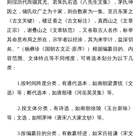
则综历代而撷其尤。若朱氏右选《八先生文集》，茅氏坤
因之，储氏欣广之为十家，则合数家为一集。至吕东莱之
《古文关键》，楼迂斋之《古文标注》，真西山之《文章
正宗》，谢叠山之《文章轨范》，又各取古人名作，标举
其命意布局之所在，示学者以径涂，其为来学计，益深切
矣。”（杨彝珍《国朝古文正·原序》）根据编纂目的、内
容范围、文体特点等不同维度，可将选本划分为以下几
类：
1.按时间跨度分类，有通代选本，如南朝梁萧统《文
选》等；断代选本，如唐殷璠《河岳英灵集》等。
2.按文体分类，有诗选，如南朝徐陵《玉台新咏》
等；文选，如明茅坤《唐宋八大家文钞》等。
3.按编纂目的分类，有敕纂经进，如宋吕祖谦《宋文