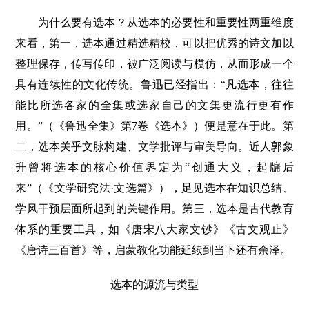
为什么要有选本？从选本的必要性和重要性两重维度
来看，第一，选本通过精选精校，可以把优秀的诗文加以
整理保存，传写传印，被广泛阅读与模仿，从而形成一个
具有连续性的文化传统。鲁迅已经指出：“凡选本，往往
能比所选各家的全集或选家自己的文集更流行更有作
用。”（《鲁迅全集》第7卷《选本》）便是意在于此。第
二，选本关乎文脉构建、文学批评与审美导向。近人郭象
升曾将选本的核心价值界定为“创通大义，起牖后
来”（《文学研究法·文选篇》），足见选本在知识总结、
学风干预层面所起到的关键作用。第三，选本是古代教育
体系的重要工具，如《唐宋八大家文钞》《古文观止》
《唐诗三百首》等，启蒙教化功能延续到当下还有余泽。
选本的源流与类型