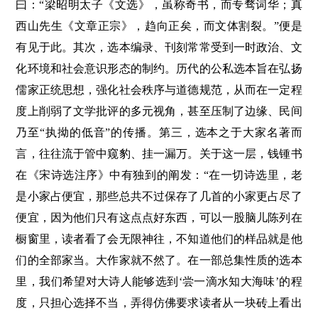
曰：“梁昭明太子《文选》，虽称奇书，而专骛词华；真
西山先生《文章正宗》，趋向正矣，而文体割裂。”便是
有见于此。其次，选本编录、刊刻常常受到一时政治、文
化环境和社会意识形态的制约。历代的公私选本旨在弘扬
儒家正统思想，强化社会秩序与道德规范，从而在一定程
度上削弱了文学批评的多元视角，甚至压制了边缘、民间
乃至“执拗的低音”的传播。第三，选本之于大家名著而
言，往往流于管中窥豹、挂一漏万。关于这一层，钱锺书
在《宋诗选注序》中有独到的阐发：“在一切诗选里，老
是小家占便宜，那些总共不过保存了几首的小家更占尽了
便宜，因为他们只有这点点好东西，可以一股脑儿陈列在
橱窗里，读者看了会无限神往，不知道他们的样品就是他
们的全部家当。大作家就不然了。在一部总集性质的选本
里，我们希望对大诗人能够选到‘尝一滴水知大海味’的程
度，只担心选择不当，弄得仿佛要求读者从一块砖上看出