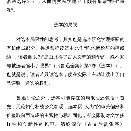
斋诗选序》），从而仿照禅学建立了颇有系谱性的“诗
派”。
选本的局限
对选本局限性的思考，其实也是选本研究学理探赜的
有机组成部分。鲁迅曾把读选本比作“吃他所给与的糟或
醨”，读者自以为“是由此得了古人文笔的精华的，殊不知
却被选者缩小了眼界”（《鲁迅全集》第7卷《选本》）。
也就是说，读者若只读选本，便在实际上主动让渡出了自
己评鉴、遴选的权利。
鲁迅所论之外，选本可能存在的局限性还包括：首
先，无论如何标榜公允客观，选本因“人为”的审美偏好和
价值取向而造成的主观性与标准固化，都会限制对文学多
样性和创新性的包容。清魏裔介《古文欣赏集序》