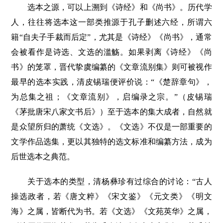
选本之源，可以上溯到《诗经》和《尚书》。历代学
人，往往将选本这一部类推源于孔子删述六经，所谓六
籍“自夫子手裁而后定”，尤其是《诗经》《尚书》，通常
会被看作是诗选、文选的滥觞。如果剥离《诗经》《尚
书》的笼罩，晋代挚虞编纂的《文章流别集》则可被视作
最早的选本实践，清皮锡瑞便评价说：“《楚辞章句》，
为总集之祖；《文章流别》，启编录之宗。”（皮锡瑞
《茅批唐宋八家文书后》）至于选本的集大成者，自然就
是众望所归的萧统《文选》。《文选》不仅是一部重要的
文学作品选集，更以其独特的选文标准和编纂方法，成为
后世选本之典范。
关于选本的类型，清杨彝珍有过综合的讨论：“古人
操选政者，若《唐文粹》《宋文鉴》《元文类》《明文
海》之属，皆断代为书。若《文选》《文苑英华》之属，