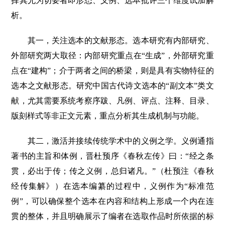
择其尤为切要者即形态、义例、选本批评三个维度试加解
析。
其一，关注选本的文献形态。选本研究有内部研究、
外部研究两大取径：内部研究重点在“生成”，外部研究重
点在“建构”；介于两者之间的桥梁，则是具有实物特征的
选本之文献形态。研究中国古代诗文选本的“副文本”类文
献，尤其需要系统考察序跋、凡例、评点、注释、目录、
版刻样式等非正文元素，重点分析其生成机制与功能。
其二，激活并接续传统学术中的义例之学。义例通指
著书的主旨和体例，晋杜预序《春秋左传》曰：“经之条
贯，必出于传；传之义例，总归诸凡。”（杜预注《春秋
经传集解》）在选本编纂的过程中，义例作为“标准范
例”，可以确保整个选本在内容和结构上形成一个内在连
贯的整体，并且明确展示了编者在选取作品时所依据的标