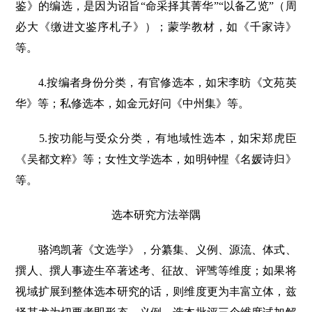
鉴》的编选，是因为诏旨“命采择其菁华”“以备乙览”（周
必大《缴进文鉴序札子》）；蒙学教材，如《千家诗》
等。
4.按编者身份分类，有官修选本，如宋李昉《文苑英
华》等；私修选本，如金元好问《中州集》等。
5.按功能与受众分类，有地域性选本，如宋郑虎臣
《吴都文粹》等；女性文学选本，如明钟惺《名媛诗归》
等。
选本研究方法举隅
骆鸿凯著《文选学》，分纂集、义例、源流、体式、
撰人、撰人事迹生卒著述考、征故、评骘等维度；如果将
视域扩展到整体选本研究的话，则维度更为丰富立体，兹