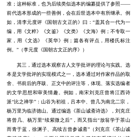
准；这种标准，也为后续类似选本的编纂提供了参照——
前代选本形成的一些善例，会在后世选本中有所继承。例
如，清李元度评《国朝古文正的》曰：“盖其合一代为一
编，用《文粹》《文鉴》《文类》《文海》例；不专取一
家，用《文选》《英华》例；篇各有评点，用楼氏标注
例。”（李元度《国朝古文正的序》）
其三，通过选本观察古人文学批评的理论与实践。选
本是文学批评的实现模式之一，选本通过对作家作品的取
舍、书前后的序跋、正文中的评注等，体现、落实选编者
的文学思想和审美情趣。例如，南宋刘克庄曾将江西诗
派“比之禅学”：山谷为初祖，吕本中、曾几为南北二宗，
杨万里为临济德山。通过编选《茶山诚斋诗选》，刘克庄
将曾几、杨万里“续紫微之后”，而又指出“放翁学于茶山
而青于蓝，徐渊子、高续古曾参诚斋”（刘克庄《茶山诚