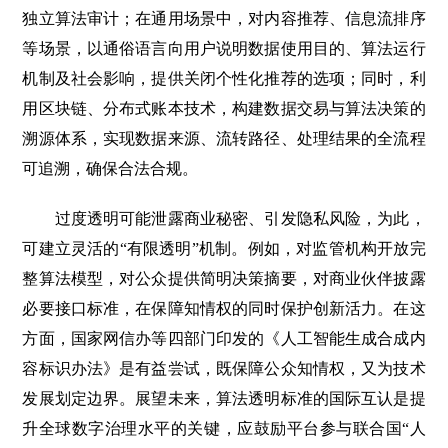
独立算法审计；在通用场景中，对内容推荐、信息流排序
等场景，以通俗语言向用户说明数据使用目的、算法运行
机制及社会影响，提供关闭个性化推荐的选项；同时，利
用区块链、分布式账本技术，构建数据交易与算法决策的
溯源体系，实现数据来源、流转路径、处理结果的全流程
可追溯，确保合法合规。
过度透明可能泄露商业秘密、引发隐私风险，为此，
可建立灵活的“有限透明”机制。例如，对监管机构开放完
整算法模型，对公众提供简明决策摘要，对商业伙伴披露
必要接口标准，在保障知情权的同时保护创新活力。在这
方面，国家网信办等四部门印发的《人工智能生成合成内
容标识办法》是有益尝试，既保障公众知情权，又为技术
发展划定边界。展望未来，算法透明标准的国际互认是提
升全球数字治理水平的关键，应鼓励平台参与联合国“人