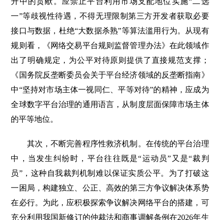
升中的贡献。应禁止平台利用市场支配地位实施“二选
一”等歧视性待遇，不得无理限制第三方开发者获取必要
接口与数据，杜绝“大数据杀熟”等算法滥用行为。从现有
规则看，《网络交易平台规则监督管理办法》在此领域作
出了明确规定，为公平对待原则提供了直接规范支撑；
《国务院反垄断委员会关于平台经济领域的反垄断指南》
中“坚持对市场主体一视同仁、平等对待”的精神，应成为
全球数字平台治理的通用语言，从制度层面保障市场主体
的平等地位。
其次，不断完善程序性救济机制。在传统的平台治理
中，当发生纠纷时，平台往往既是“运动员”又是“裁判
员”，这种自我裁判机制难以保证实质公平。为了打破这
一困局，构建独立、公正、高效的第三方争议解决体系势
在必行。为此，应积极探索争议解决网络平台的搭建，可
充分利用我国新修订的仲裁法和商事调解条例在2026年生