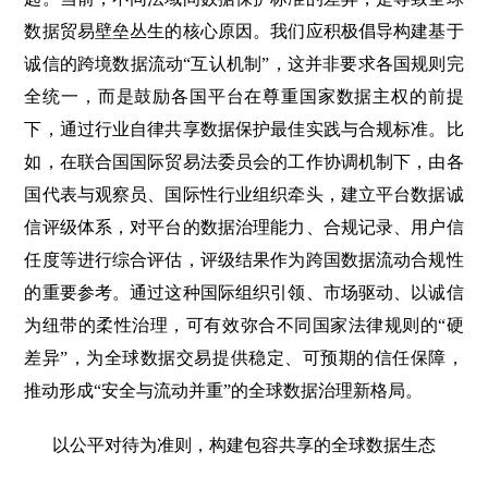
数据贸易壁垒丛生的核心原因。我们应积极倡导构建基于
诚信的跨境数据流动“互认机制”，这并非要求各国规则完
全统一，而是鼓励各国平台在尊重国家数据主权的前提
下，通过行业自律共享数据保护最佳实践与合规标准。比
如，在联合国国际贸易法委员会的工作协调机制下，由各
国代表与观察员、国际性行业组织牵头，建立平台数据诚
信评级体系，对平台的数据治理能力、合规记录、用户信
任度等进行综合评估，评级结果作为跨国数据流动合规性
的重要参考。通过这种国际组织引领、市场驱动、以诚信
为纽带的柔性治理，可有效弥合不同国家法律规则的“硬
差异”，为全球数据交易提供稳定、可预期的信任保障，
推动形成“安全与流动并重”的全球数据治理新格局。
以公平对待为准则，构建包容共享的全球数据生态