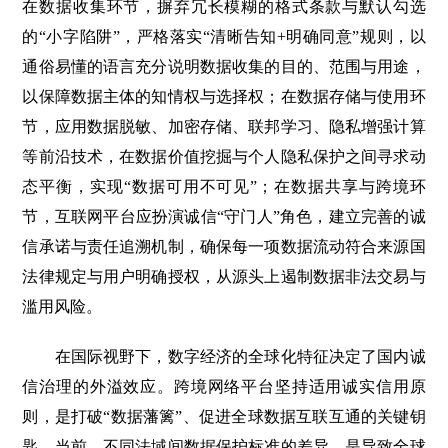
在数据收集环节，摒弃冗长模糊的格式条款与默认勾选
的“小字陷阱”，严格落实“清晰告知+明确同意”规则，以
通俗易懂的语言充分说明数据收集的目的、范围与用途，
以保障数据主体的知情权与选择权；在数据存储与使用环
节，应用数据脱敏、加密存储、联邦学习、隐私增强计算
等前沿技术，在数据价值挖掘与个人隐私保护之间寻求动
态平衡，实现“数据可用不可见”；在数据共享与跨境环
节，互联网平台应扮演诚信“守门人”角色，建立完善的诚
信承诺与责任追溯机制，确保每一项数据流动符合来源国
法律规定与用户明确授权，从源头上遏制数据非法交易与
滥用风险。
在国际视野下，数字经济的全球化特征决定了国内诚
信治理的外溢效应。跨境网络平台坚持适用诚实信用原
则，是打破“数据藩篱”、促进全球数据互联互通的关键钥
匙。当前，不同法域间数据保护标准的差异，是导致全球