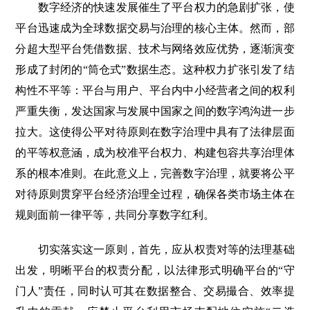
数字经济的快速发展催生了平台权力的急剧扩张，使
平台迅速成为全球数据交易与治理的核心主体。然而，部
分超大型平台凭借数据、技术与网络效应优势，逐渐演变
形成了封闭的“筒仓式”数据生态。这种权力扩张引发了结
构性不平等：平台与用户、平台内中小经营者之间的权利
严重失衡，发达国家与发展中国家之间的数字鸿沟进一步
拉大。这使得公平对待原则在数字治理中具有了法律层面
的平等权意涵，成为校准平台权力、构建包容共享治理体
系的根本准则。在此意义上，完善数字治理，就要将公平
对待原则贯穿平台经济治理全过程，确保各类市场主体在
规则面前一律平等，共同分享数字红利。
切实落实这一原则，首先，应从权责对等的法理基础
出发，明晰平台的权责分配，以法律形式明确平台的“守
门人”责任，同时认可其在数据整合、交易撮合、效率提