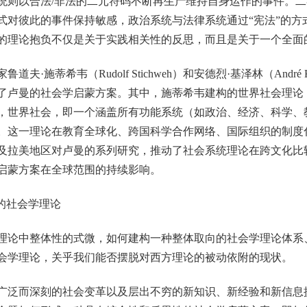
统则以合法/非法的二元符码不断再生产维持自身运作的事件。
式对彼此的事件保持敏感，政治系统与法律系统通过“宪法”的方
的理论抱负不仅是关于实践相关性的反思，而且是关于一个全面
蒂希韦（Rudolf Stichweh）和安德烈·基泽林（André Ki
了卢曼的社会学启蒙方案。其中，施蒂希韦建构的世界社会理论
，世界社会，即一个涵盖所有功能系统（如政治、经济、科学、
。这一理论在教育全球化、跨国科学合作网络、国际组织的制度
及拉美地区对卢曼的系列研究，推动了社会系统理论在跨文化比
启蒙方案在全球范围的持续影响。
的社会学理论
论中整体性的式微，如何建构一种整体取向的社会学理论体系
会学理论，关乎我们能否摆脱对西方理论的被动依附的现状。
泛而深刻的社会变革以及层出不穷的新知识、新经验和新信息