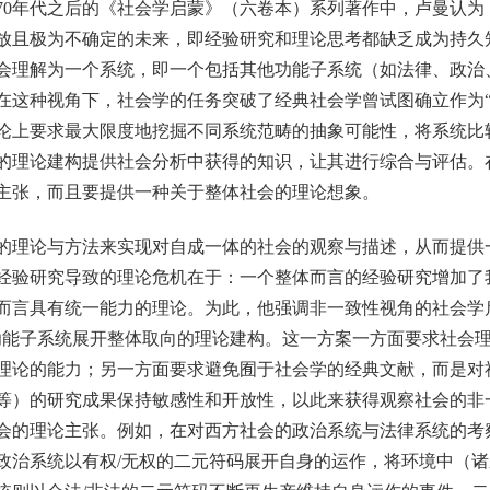
纪70年代之后的《社会学启蒙》（六卷本）系列著作中，卢曼认
放且极为不确定的未来，即经验研究和理论思考都缺乏成为持久
会理解为一个系统，即一个包括其他功能子系统（如法律、政治
在这种视角下，社会学的任务突破了经典社会学曾试图确立作为“
论上要求最大限度地挖掘不同系统范畴的抽象可能性，将系统比
的理论建构提供社会分析中获得的知识，让其进行综合与评估。
主张，而且要提供一种关于整体社会的理论想象。
理论与方法来实现对自成一体的社会的观察与描述，从而提供
经验研究导致的理论危机在于：一个整体而言的经验研究增加了
而言具有统一能力的理论。为此，他强调非一致性视角的社会学
功能子系统展开整体取向的理论建构。这一方案一方面要求社会
理论的能力；另一方面要求避免囿于社会学的经典文献，而是对
等）的研究成果保持敏感性和开放性，以此来获得观察社会的非
会的理论主张。例如，在对西方社会的政治系统与法律系统的考
政治系统以有权/无权的二元符码展开自身的运作，将环境中（