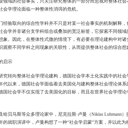
业领域的社会事实，只关注研究整体的一部分而忽视对整体社会
社会学理论面临一种整体性消弭的危机。
经验取向的综合性学科并不只是对某一社会事实的机制解释，
社会学并非诸分支学科组合或叠加的宽泛标签，它探索不同领域
想象。因此，在整体性式微的情境下，有必要在理论建构中对诸
识观察不同学科之间现象的关联性，从而提供整体社会的综合想
的启示
究转向整体社会学理论建构，德国社会学本土化实践中的社会
50年代以来，德国社会学面临着去美国化与建构整体社会理论体
德国社会学不仅实现了去美国化的目标，而且在世界社会学理论
马斯等众多理论家中，尼克拉斯·卢曼（Niklas Luhmann
7年的就职演讲中，卢曼构想了一种“社会学启蒙”方案，并以此