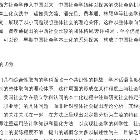
西方社会学传入中国以来，中国社会学始终以探索解决社会危机
本土化实践中，诸如吴文藻、潘光旦、费孝通、林耀华等社会学
究，展现了以小问题观照整体社会的理论关怀。这种以整体取向
如，费孝通提出的中西社会比较的团体格局/差序格局，至今仍
。可以说，早期中国社会学本土化的系列探索，构成了中国社会
的式微
具有综合性取向的学科面临一个共识性的挑战：学术话语高度
制的整体取向的理论体系。这种局面的形成在某种程度上与社会
，美国社会学在确立学科认同的本土化过程中注重研究社会特定
、职业等）的具体问题，而非针对整体社会提出理论分析，其经
）的关注关联在一起，在方法上呈现出以定量分析为主流的特征
即注重运用统计学知识和量化方法，以实现社会学的科学性。社
论上的凝练程度不够，提出的诸概念大多以描述性为主，且缺乏