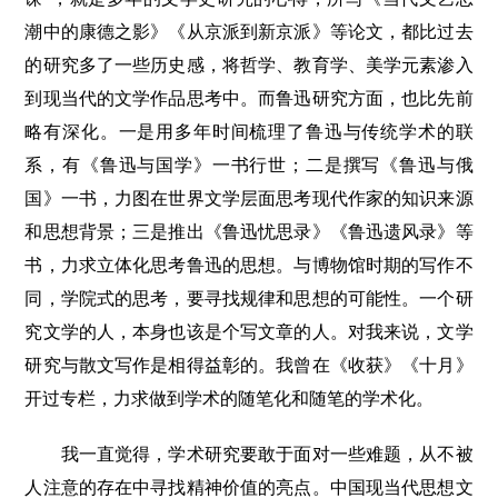
潮中的康德之影》《从京派到新京派》等论文，都比过去
的研究多了一些历史感，将哲学、教育学、美学元素渗入
到现当代的文学作品思考中。而鲁迅研究方面，也比先前
略有深化。一是用多年时间梳理了鲁迅与传统学术的联
系，有《鲁迅与国学》一书行世；二是撰写《鲁迅与俄
国》一书，力图在世界文学层面思考现代作家的知识来源
和思想背景；三是推出《鲁迅忧思录》《鲁迅遗风录》等
书，力求立体化思考鲁迅的思想。与博物馆时期的写作不
同，学院式的思考，要寻找规律和思想的可能性。一个研
究文学的人，本身也该是个写文章的人。对我来说，文学
研究与散文写作是相得益彰的。我曾在《收获》《十月》
开过专栏，力求做到学术的随笔化和随笔的学术化。
我一直觉得，学术研究要敢于面对一些难题，从不被
人注意的存在中寻找精神价值的亮点。中国现当代思想文