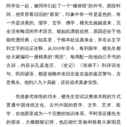
同学在一起，被同学们起了一个“楼体悟”的外号。那段时
间，他常穿着旧旧的“唐装”，印象中有一件是蓝色的，有
一件是淡黄的。儒学、玄学、佛学，楼先生娓娓道来，完
全没有晦涩的学术语言。能如此洒脱自然，原因还在于他
能吃透经典，心知其意，于根本处说真体会，并非从文字
到文字的论证诠释。从2010年至今，每到新年，楼先生都
给大家编印一册精美的“周历”。每周配一段他自己手书的
古训，内容从孔孟老庄、《史记》《淮南子》到诗词名
句、民间谚语，都是他晚年依旧念兹在兹的嘉言警句，含
意隽永。他到八九十高龄，还在追求真参实悟。
凭借参究体悟的功夫，楼先生尝试以整体关联的方式
贯通中国传统文化。古代中国的哲学、文学、艺术、医
学，在他那里成为一个完整的知识体系。平时亲近楼先生
的朋友，大概都能记得，他总能忙里偷闲领着大家唱昆