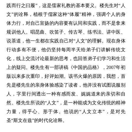
践而行之曰履”，这是儒家礼教的基本要义。楼先生对“人
文”的诠释，植根于儒家这种“体履”精神，强调个人的身
体力行，对自己宣扬的内容要有认同和实践，而不是拿来
规训他人。唱昆曲、吹笛子、传古琴、练书法、讲中医、
说茶道，他一生都在实践自己对“人文”的理解。现在身体
行动多有不便，他仍坚持每周半天给弟子们讲解传统文
化，线上交流讨论最新的思考，也回答弟子们学习和生活
上的疑问。楼先生有一部讲稿《中国的品格》，2007年初
版以来多次重印，好评如潮。该书火爆的原因，我想，首
先是楼先生的亲身体验感染了读者，他并没有试图说服别
人，字里行间透出一种有感而发、娓娓道来的亲切和自
然。楼先生所说的“人文”，是一种能成为文化传统的精神
力量，得乎心、形于体。他说的“人文立本”，是对先
圣“斯文在兹”的时代化诠释。