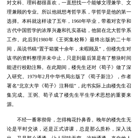
对文科、理科都很喜欢，一直想找一个能够文理兼学、文
理兼顾的专业。所以他就想考哲学系，学哲学是他的第一
选择。本科就这样读了五年，1960年毕业，带着对玄学和
古代中国哲学的浓厚兴趣和扎实基础，他留在北大哲学系
工作。此后到1980年《王弼集校释》最终出版的二十年
间，虽说书稿“置于箱箧十余年，未暇顾及”，但楼先生对
该书的资料整理并未中止，只是到最后算是有了整块时间
能进行校勘注释。在此期间，楼先生还对《荀子》做了深
入研究。1979年2月中华书局出版了《荀子新注》，作者
署名“北京大学《荀子》注释组”，此书实际上由楼先生召
集完成。王弼、荀子成了楼先生平生学术思想的重要来
源。
不经一番寒彻骨，怎得梅花扑鼻香。晚年的楼先生无
论是平时交谈，还是正式讲课，总是那么质朴，深入浅