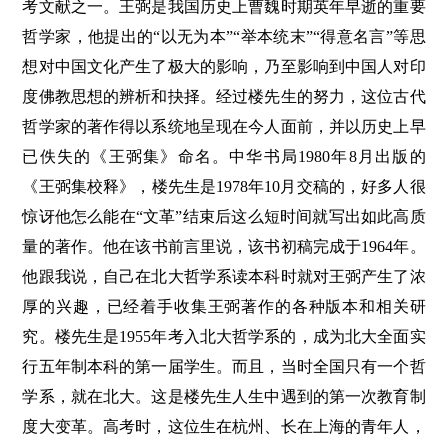
考文献之一。王弼是我国历史上曹魏时期英年早逝的重要
哲学家，他提出的“以无为本”“举本统末”“得意名言”等思
想对中国文化产生了极大的影响，乃至影响到中国人对印
度佛教思想的辨析和抉择。经过楼先生的努力，这位古代
哲学家的著作得以系统地呈现在今人面前，并以历史上早
已佚失的《王弼集》命名。中华书局1980年8月出版的
《王弼集校释》，楼先生是1978年10月交稿的，好多人很
惊讶他怎么能在“文革”结束后这么短时间就写出如此高质
量的著作。他在该书前言里说，该书初稿完成于1964年。
他跟我说，自己在北大哲学系读本科时就对王弼产生了浓
厚的兴趣，已经着手收集王弼著作的各种版本和相关研
究。楼先生是1955年考入北大哲学系的，成为北大全面实
行五年制本科的第一届学生。而且，当时全国只有一个哲
学系，就在北大。这是楼先生人生中遇到的第一次教育制
度大变革。高考时，这位生在杭州、长在上海的青年人，