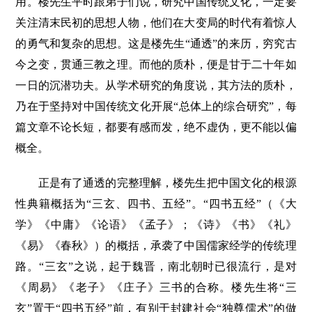
用。楼先生平时跟弟子们说，研究中国传统文化，一定要
关注清末民初的思想人物，他们在大变局的时代有着惊人
的勇气和复杂的思想。这是楼先生“通透”的来历，穷究古
今之变，贯通三教之理。而他的质朴，便是甘于二十年如
一日的沉潜功夫。从学术研究的角度说，其方法的质朴，
乃在于坚持对中国传统文化开展“总体上的综合研究”，每
篇文章不论长短，都要有感而发，绝不虚伪，更不能以偏
概全。
正是有了通透的完整理解，楼先生把中国文化的根源
性典籍概括为“三玄、四书、五经”。“四书五经”（《大
学》《中庸》《论语》《孟子》；《诗》《书》《礼》
《易》《春秋》）的概括，承袭了中国儒家经学的传统理
路。“三玄”之说，起于魏晋，南北朝时已很流行，是对
《周易》《老子》《庄子》三书的合称。楼先生将“三
玄”置于“四书五经”前，有别于封建社会“独尊儒术”的做