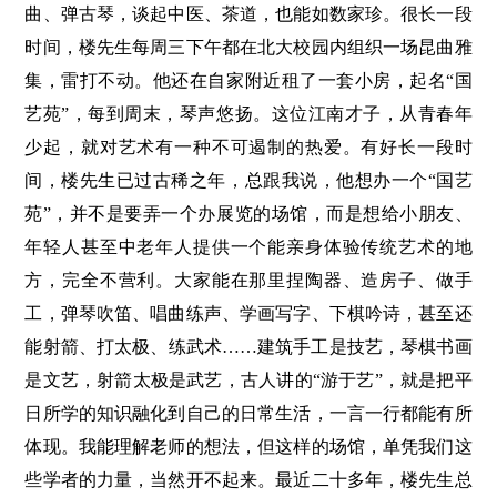
曲、弹古琴，谈起中医、茶道，也能如数家珍。很长一段
时间，楼先生每周三下午都在北大校园内组织一场昆曲雅
集，雷打不动。他还在自家附近租了一套小房，起名“国
艺苑”，每到周末，琴声悠扬。这位江南才子，从青春年
少起，就对艺术有一种不可遏制的热爱。有好长一段时
间，楼先生已过古稀之年，总跟我说，他想办一个“国艺
苑”，并不是要弄一个办展览的场馆，而是想给小朋友、
年轻人甚至中老年人提供一个能亲身体验传统艺术的地
方，完全不营利。大家能在那里捏陶器、造房子、做手
工，弹琴吹笛、唱曲练声、学画写字、下棋吟诗，甚至还
能射箭、打太极、练武术……建筑手工是技艺，琴棋书画
是文艺，射箭太极是武艺，古人讲的“游于艺”，就是把平
日所学的知识融化到自己的日常生活，一言一行都能有所
体现。我能理解老师的想法，但这样的场馆，单凭我们这
些学者的力量，当然开不起来。最近二十多年，楼先生总