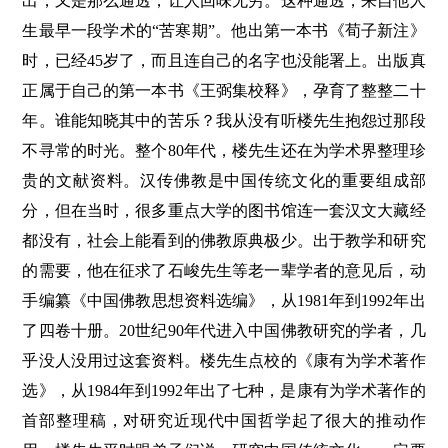
出，又是那么通透，让人回味无穷。这种通透，来自他人
生最早一段学术的“苦寒期”。他出第一本书《荀子新注》
时，已经45岁了，而且连自己的名字也没能署上。出版真
正属于自己的第一本书《王弼集校释》，孕育了整整二十
年。谁能知晓其中的苦乐？我从没有听楼先生抱怨过那段
不寻常的时光。整个80年代，楼先生还在为学术界整理珍
贵的文献资料。汉传佛教是中国传统文化的重要组成部
分，但在当时，很多重点大学的图书馆连一套汉文大藏经
都没有，社会上能看到的佛教原典极少。出于教学和研究
的需要，他在征求了石峻先生等老一辈学者的意见后，动
手编纂《中国佛教思想资料选编》，从1981年到1992年出
了四卷十册。20世纪90年代进入中国佛教研究的学者，几
乎没人没用过这套资料。楼先生点校的《康有为学术著作
选》，从1984年到1992年出了七种，是康有为学术著作的
首部整理稿，对研究近现代中国哲学起了很大的推动作