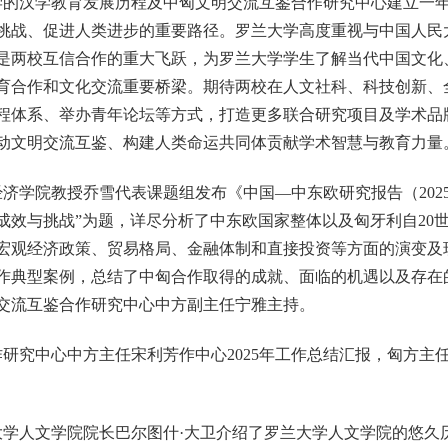
学的汉学教育发展历程及中匈文明交流互鉴合作研究中心建立一
挑战、促进人类进步的重要路径。罗兰大学高度重视与中国人民
是两校互信合作的重大飞跃，为罗兰大学学生了解当代中国文化
育合作和文化交流重要桥梁。期待两校在人文社科、科技创新、
程体系、举办青年论坛等方式，打造更多联合研究项目及学术品
动文明交流互鉴、构建人类命运共同体贡献学术智慧与教育力量
济学院教授乔雪代表课题组发布《中国—中东欧研究报告（202
成效与挑战”为题，详尽分析了中东欧国家整体以及匈牙利自20世
宏观经济政策、贸易格局、金融体制和直接投资等方面的演变及
作典型案例，总结了中匈合作取得的成就、面临的机遇以及存在
交流互鉴合作研究中心中方副主任宁雅主持。
研究中心中方主任宋利芳作中心2025年工作总结汇报，匈方主任
大学人文学院院长巴尔图什·大卫介绍了罗兰大学人文学院的悠久