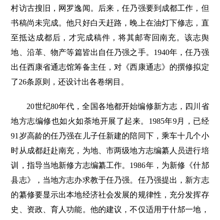
村访古搜旧，网罗逸闻。后来，任乃强要到成都工作，但
书稿尚未完成。他只好白天赶路，晚上在油灯下修志，直
至抵达成都后，才完成稿件，将其邮寄回南充。该志舆
地、沿革、物产等篇皆出自任乃强之手。1940年，任乃强
出任西康省通志馆筹备主任，对《西康通志》的撰修拟定
了26条原则，还设计出各卷纲目。
20世纪80年代，全国各地都开始编修新方志，四川省
地方志编修也如火如荼地开展了起来。1985年9月，已经
91岁高龄的任乃强在儿子任新建的陪同下，乘车十几个小
时从成都赶赴南充，为地、市两级地方志编纂人员进行培
训，指导当地新修方志编纂工作。1986年，为新修《什邡
县志》，当地方志办求教于任乃强。任乃强提出，新方志
的纂修要显示出本地经济社会发展的规律性，充分发挥存
史、资政、育人功能。他的建议，不仅适用于什邡一地，