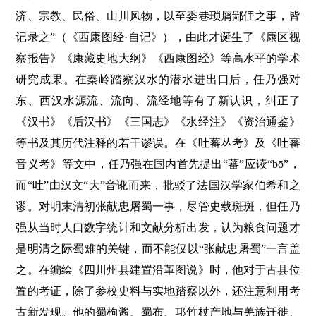
济、宗教、民俗、山川风物，以至委巷琐屑鄙俚之事，皆
记录之”（《西康图经·自记》），由此才诞生了《康区视
察报告》《康藏史地大纲》《西康图经》等高水平的学术
研究成果。在秦岭踏察汉水的潜水进出口后，任乃强对
东、西汉水源流、流向、流经地等有了新认识，纠正了
《汉书》《后汉书》《三国志》《水经注》《资治通鉴》
等书及其历代注释的若干谬误。在《吐蕃丛考》及《吐蕃
音义考》等文中，任乃强在国内首先提出“蕃”应读“bō”，
而“吐”由汉文“大”音讹而来，批驳了法国汉学家伯希和之
谬。对明末清初张献忠屠蜀一事，尽管史载斑斑，但任乃
强从当时人口数字统计和文献分析出发，认为粮食问题才
是明清之际蜀难的关键，而不能仅以“张献忠屠蜀”一言盖
之。在编绘《四川州县建置沿革图说》时，他对于古县位
置的考证，除了参校史料与实地踏察以外，还注意利用考
古新发现。他的蜀枸酱、蜀布、邛竹杖产地与羌族迁徙、