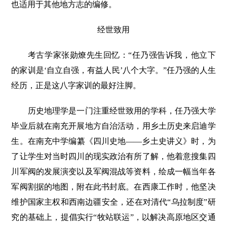
也适用于其他地方志的编修。
经世致用
考古学家张勋燎先生回忆：“任乃强告诉我，他立下
的家训是‘自立自强，有益人民’八个大字。”任乃强的人生
经历，正是这八字家训的最好注脚。
历史地理学是一门注重经世致用的学科，任乃强大学
毕业后就在南充开展地方自治活动，用乡土历史来启迪学
生。在南充中学编纂《四川史地——乡土史讲义》时，为
了让学生对当时四川的现实政治有所了解，他着意搜集四
川军阀的发展演变以及军阀混战等资料，绘成一幅当年各
军阀割据的地图，附在此书封底。在西康工作时，他坚决
维护国家主权和西南边疆安全，还在对清代“乌拉制度”研
究的基础上，提倡实行“牧站联运”，以解决高原地区交通