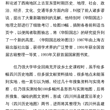
和论述了西南地区上古至东晋时期历史、地理、社会、政
治、经济、文化、交通等多方面内容，纠驳了前人诸多谬
说，提出了大量新颖独到的见解。他特别对《华阳国志》
地理之部进行了细致考订，绘图19幅，插附各卷前和适当
页中，以便阅者取图验志，将《华阳国志》的研究提升到
了一个新的高度。《华阳国志校补图注》1987年由上海古
籍出版社出版，获得学术界的广泛赞誉，1991年获全国首
届古籍整理一等奖，1993年又获首届国家图书奖。
任乃强大学毕业回南充开设乡土史课程时，虽手绘多
幅四川历史地图，但多据文献资料描绘，很多地点未能落
到实地，他一直引以为憾。经过几十年搜集资料与实境考
察，任乃强实测绘制100多幅州县形胜与实测地图，后将
所搜集、编绘的图文资料，形成《四川州县建置沿革史》
与《四川历史地图》两书，进而将其整理为《四川州县建