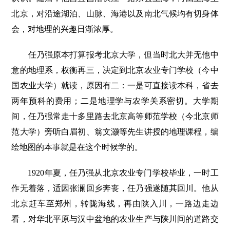
北京，对沿途湖泊、山脉、海港以及南北气候均有切身体
会，对地理的兴趣日渐浓厚。
任乃强原本打算报考北京大学，但当时北大并无他中
意的地理系，权衡再三，决定到北京农业专门学校（今中
国农业大学）就读，原因有二：一是可直接读本科，省去
两年预科的费用；二是地理学与农学关系密切。大学期
间，任乃强常走十多里路去北京高等师范学校（今北京师
范大学）旁听白眉初、翁文灏等先生讲授的地理课程，编
绘地图的本事就是在这个时候学的。
1920年夏，任乃强从北京农业专门学校毕业，一时工
作无着落，适因张澜回乡奔丧，任乃强遂随其回川。他从
北京赶车至郑州，转陇海线，再由陕入川，一路边走边
看，对华北平原与汉中盆地的农业生产与陕川间的道路交