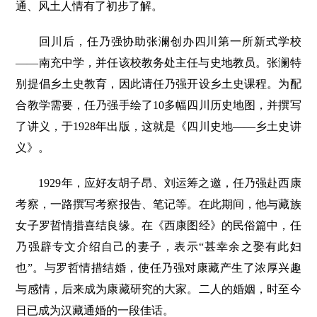
通、风土人情有了初步了解。
回川后，任乃强协助张澜创办四川第一所新式学校
——南充中学，并任该校教务处主任与史地教员。张澜特
别提倡乡土史教育，因此请任乃强开设乡土史课程。为配
合教学需要，任乃强手绘了10多幅四川历史地图，并撰写
了讲义，于1928年出版，这就是《四川史地——乡土史讲
义》。
1929年，应好友胡子昂、刘运筹之邀，任乃强赴西康
考察，一路撰写考察报告、笔记等。在此期间，他与藏族
女子罗哲情措喜结良缘。在《西康图经》的民俗篇中，任
乃强辟专文介绍自己的妻子，表示“甚幸余之娶有此妇
也”。与罗哲情措结婚，使任乃强对康藏产生了浓厚兴趣
与感情，后来成为康藏研究的大家。二人的婚姻，时至今
日已成为汉藏通婚的一段佳话。