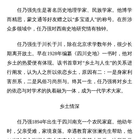
任乃强先生是著名历史地理学家、民族学家。他博学
而精思，蒙文通等好友赠之以“多宝道人”的称号。在所涉
众多领域中，任乃强对西南史地研究情有独钟。
任乃强生于川长于川，除在北京求学数年外，很少长
期离开故土。早在1928年编纂《四川史地》一书时，他对
乡土的热爱便有体现。该书首章对“乡土与人生”的关系进
行阐发，认为人之所以依恋乡土，原因有二：一是身家利
害所系，二是风俗习尚所与。终其一生，任乃强将对乡土
的依恋与对学术的执着融为一体，成为一代学术大家。
乡土情深
任乃强1894年出生于四川南充一个农民家庭。他幼年
时，父亲受难，家境衰落。幸遇教育家张澜先生帮助，他