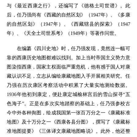
与《最近西康之行》，还编写了《德格土司世谱》。此
后，任乃强尚有《西藏的自然区划》（1947年）、《多康
的自然区划》（1947年）、《西藏辖县的探索》（1947
年）、《天全土司世系考》（1949年）等著作问世。
在编纂《四川史地》时，任乃强发现，竟然连一幅可
靠的西康历史地图都难以找到。加上当时帝国主义势力意
图染指西康，国家主权面临严重危机，他有感于国人对康
藏认识不足，立志从编绘康藏地图入手开展相关研究。任
乃强在历次康区考察活动中积累了大量实地测绘数据。
1936年他初到康定，便赴康定城榆林宫后的雪山探寻“五
色海子”。正是在多次实地踏察的基础上，任乃强参校古
今中外各种舆图，绘成我国第一张百万分之一《康藏标准
地图》及十万分之一《西康各县分图》，撰写了《康藏标
准地图提要》《三体译文康藏地图略说》。此外，他还整