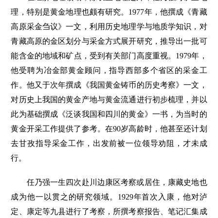
理，特别是黄金地理也颇有研究。1977年，他撰成《青藏
高原采金刍议》一文，利用历史地理学与地质学知识，对
青藏高原的金区划分与采金方式展开研究，推导出一批可
能含金的地域和矿点，受到有关部门高度重视。1979年，
他受聘为冶金部黄金顾问，指导西部多个省区的采金工
作。他又于次年撰成《我国黄金铸币的历史考察》一文，
对历史上我国的黄金产地与黄金流通进行初步梳理，并以
此为基础撰成《泛谈我国和四川的黄金》一书，为当时的
黄金开采工作提供了参考。在90岁高龄时，他甚至还计划
去甘孜指导采金工作，出发前被一位领导劝阻，才未成
行。
任乃强一生四次赴川边康区考察或居住，康藏史地也
成为他一以贯之的研究领域。1929年首次入康，他对泸
定、康定等九县进行了考察，所撰考察报告、笔记汇集成