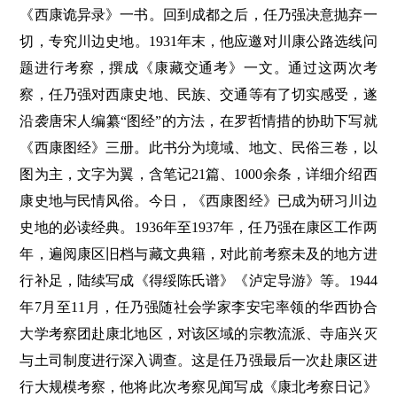
《西康诡异录》一书。回到成都之后，任乃强决意抛弃一
切，专究川边史地。1931年末，他应邀对川康公路选线问
题进行考察，撰成《康藏交通考》一文。通过这两次考
察，任乃强对西康史地、民族、交通等有了切实感受，遂
沿袭唐宋人编纂“图经”的方法，在罗哲情措的协助下写就
《西康图经》三册。此书分为境域、地文、民俗三卷，以
图为主，文字为翼，含笔记21篇、1000余条，详细介绍西
康史地与民情风俗。今日，《西康图经》已成为研习川边
史地的必读经典。1936年至1937年，任乃强在康区工作两
年，遍阅康区旧档与藏文典籍，对此前考察未及的地方进
行补足，陆续写成《得绥陈氏谱》《泸定导游》等。1944
年7月至11月，任乃强随社会学家李安宅率领的华西协合
大学考察团赴康北地区，对该区域的宗教流派、寺庙兴灭
与土司制度进行深入调查。这是任乃强最后一次赴康区进
行大规模考察，他将此次考察见闻写成《康北考察日记》