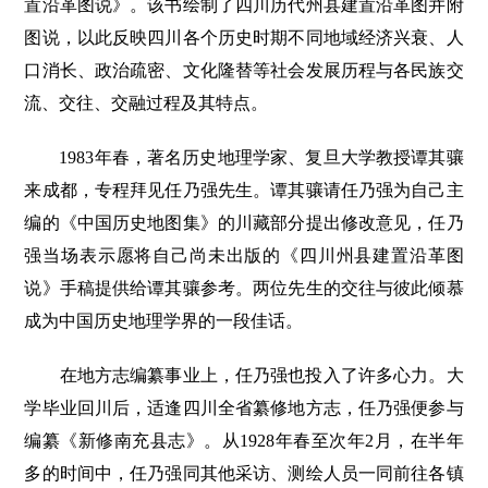
置沿革图说》。该书绘制了四川历代州县建置沿革图并附
图说，以此反映四川各个历史时期不同地域经济兴衰、人
口消长、政治疏密、文化隆替等社会发展历程与各民族交
流、交往、交融过程及其特点。
1983年春，著名历史地理学家、复旦大学教授谭其骧
来成都，专程拜见任乃强先生。谭其骧请任乃强为自己主
编的《中国历史地图集》的川藏部分提出修改意见，任乃
强当场表示愿将自己尚未出版的《四川州县建置沿革图
说》手稿提供给谭其骧参考。两位先生的交往与彼此倾慕
成为中国历史地理学界的一段佳话。
在地方志编纂事业上，任乃强也投入了许多心力。大
学毕业回川后，适逢四川全省纂修地方志，任乃强便参与
编纂《新修南充县志》。从1928年春至次年2月，在半年
多的时间中，任乃强同其他采访、测绘人员一同前往各镇