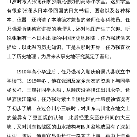
11岁时考入张澜在家乡南充创办的高等小学堂。这所学堂
有很多张澜从日本带回国的日文书籍、图谱以及各种标
本、仪器，还聘请了本地德才兼备的老师任各科教员。任
乃强爱听胡德宣讲授的地理课，还对地图产生了兴趣。听
说张澜有一本日本出版的中国历史地图集，任乃强就借来
描绘，以此温习历史知识。正是从那时开始，任乃强喜欢
上了历史地理，为后来从事史地研究奠定了基础。
1910年高小毕业后，任乃强考入顺庆府属八县联立中
学读书。1915年冬，他在张澜及家乡亲友的资助下与同学
杨长祥、王履祥同坐木船，从顺庆沿嘉陵江出川求学。途
经嘉陵江流域，任乃强对紫土丘陵地区的土壤侵蚀情况有
了初步了解；在过合川小三峡时，对川东与川北在地文上
的差异有了更直观的认知；此后经重庆至秭归间的大三
峡，又对川东褶皱区的山水结构与四川盆地成因有了深刻
认识。随后，他自宜昌沿长江一路东去上海，再由上海至