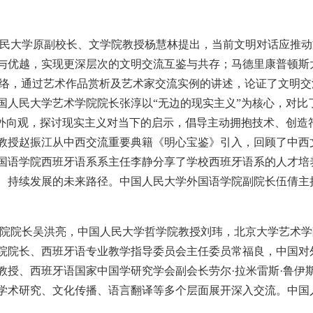
民大学原副校长、文学院教授杨慧林提出，当前文明对话应推动
与优越，实现更深层次的文明交流互鉴与共存；马德里康普顿斯
为脉络，通过艺术作品赏析及艺术家交流实例的讲述，论证了文明
国人民大学艺术学院院长张淳以“无边的现实主义”为核心，对比了
的外向观，探讨现实主义对当下的启示，倡导主动拥抱技术、创造
教授赵振江从中西交流重要典籍《明心宝鉴》引入，回顾了中西
国语学院西班牙语系系主任李静分享了学校西班牙语系的人才培
、持续发展的未来路径。中国人民大学外国语学院副院长伍倩主
院院长吴洪亮，中国人民大学哲学院教授刘玮，北京大学艺术学
院院长、西班牙语专业教学指导委员会主任委员常福良，中国对
教授、西班牙语国家中国学研究学会副会长劳尔·拉米雷斯·鲁伊
学术研究、文化传播、语言翻译等多个层面展开深入交流。中国