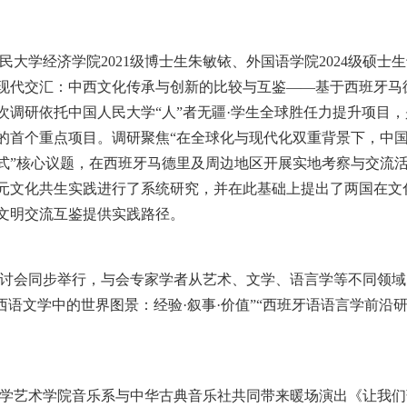
大学经济学院2021级博士生朱敏铱、外国语学院2024级硕士生
现代交汇：中西文化传承与创新的比较与互鉴——基于西班牙马
次调研依托中国人民大学“人”者无疆·学生全球胜任力提升项目
的首个重点项目。调研聚焦“在全球化与现代化双重背景下，中
式”核心议题，在西班牙马德里及周边地区开展实地考察与交流
元文化共生实践进行了系统研究，并在此基础上提出了两国在文
文明交流互鉴提供实践路径。
讨会同步举行，与会专家学者从艺术、文学、语言学等不同领域
西语文学中的世界图景：经验·叙事·价值”“西班牙语语言学前沿
学艺术学院音乐系与中华古典音乐社共同带来暖场演出《让我们