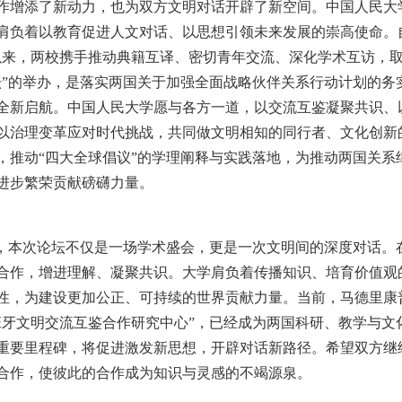
作增添了新动力，也为双方文明对话开辟了新空间。中国人民大
肩负着以教育促进人文对话、以思想引领未来发展的崇高使命。
以来，两校携手推动典籍互译、密切青年交流、深化学术互访，
坛”的举办，是落实两国关于加强全面战略伙伴关系行动计划的务
全新启航。中国人民大学愿与各方一道，以交流互鉴凝聚共识、
以治理变革应对时代挑战，共同做文明相知的同行者、文化创新
，推动“四大全球倡议”的学理阐释与实践落地，为推动两国关系
进步繁荣贡献磅礴力量。
示，本次论坛不仅是一场学术盛会，更是一次文明间的深度对话。
合作，增进理解、凝聚共识。大学肩负着传播知识、培育价值观
性，为建设更加公正、可持续的世界贡献力量。当前，马德里康
班牙文明交流互鉴合作研究中心”，已经成为两国科研、教学与文
重要里程碑，将促进激发新思想，开辟对话新路径。希望双方继
合作，使彼此的合作成为知识与灵感的不竭源泉。