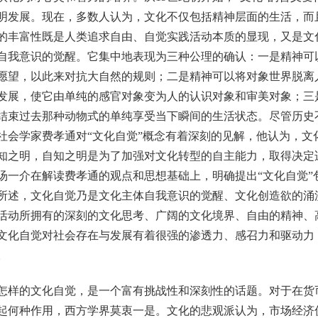
明发展。现在，多数人认为，文化不仅包括精神层面的生活，而
的丰富性既是人类追求自由、自觉实践活动本质的显现，又是文
自我意识的觉醒。它集中地表现为三种公理的确认：一是精神可
愿望，以此来对抗大自然的规则；二是精神可以将对象世界脱离
发展，使它由单纯的感官对象变为人的认识对象和审美对象；三
结束过去那种动物式的单纯享受当下瞬间的生活状态。尽管历史
社会学家费孝通对“文化自觉”概念有着深刻的见解，他认为，文
知之明，自知之明是为了加强对文化转型的自主能力，取得决定
汤一介在解读费孝通的观点和思想基础上，明确提出“文化自觉”
所述，文化自觉乃是文化主体自我意识的觉醒、文化创造欲的涌
活动所拥有的深刻的文化思考、广阔的文化境界、自由的精神、
文化自觉对社会存在与发展有着很强的渗透力、感召力和驱动力
。
样的文化自觉，是一个富有挑战性和深刻性的话题。对于在货
起何种作用，西方学界莫衷一是。文化的悲观派认为，市场经济