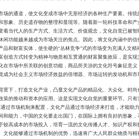
场的通道，使文化变成市场中无形经济的各种生产要素。传统
和形象、历史遗存物的整理和显现等。随着新一轮科技革命和产
变着当代人的生产方式、生活方式、价值观念，文化自觉已被智
休闲功能越来越成为市场关注的焦点。因此，将文化内涵中的信
产品和财富实体，使生硬的“丛林竞争”式的市场变为充满人文精
富创造方式转变为精神与物质相互贯通的财富聚集效应，是实现
化在市场中所关联的创意功能，商品所关涉的文化符号象征意义
觉成为社会主义市场经济效益的倍增器、市场运转的发动机和市
景下，打造文化产业，凸显文化产品的精品化、大众化、时尚
政策的推动和资本的应用。这是实现文化自觉的重要环节。只有
源通过市场机制来配置，文化产品通过市场经济来打造，才能助
间和能力，中国的文化要走出国门，在国际上拥有良好的形象，
于较高成本的市场投入，培育一流的文化传播人才、知识产权和
。文化能够通过市场机制的优势，迅速将广大人民群众物质与精