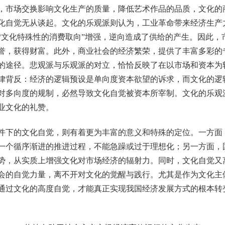
，市场交换影响文化生产的质量，降低艺术作品的品质，文化的
化自觉无从谈起。文化的乐观派则认为，工业革命带来经济生产
“文化特殊性的消费取向”增强，逆向造成了供给的产生。因此，
誉，获得财富。此外，商业社会的经济繁荣，提供了丰富多彩的
的途径。悲观派与乐观派的对立，恰恰反映了在以市场和资本为
律背反：经济的逻辑预设是单向度资本欲望的诉求，而文化的逻
对多向度的规制，必然导致文化自觉被资本所宰制。文化的乐观
业文化的礼赞。
下的文化自觉，则有着更为丰富的意义和特殊的定位。一方面
一个循序渐进的推进过程，不能急躁或过于理想化；另一方面，
势，从实质上增强文化对市场经济的辐射力。同时，文化自觉又
会的自觉力量，离不开对文化的觉醒与践行。尤其是作为文化主
通过文化的高度自觉，才能真正实现我国经济发展方式的根本转