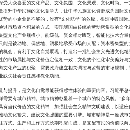
深受大众喜爱的文化产品、文化氛围、文化景观、文化时尚。一
量提升中华民族的文化竞争力，让中华民族文化资源成为国际文
优势的小企业是不够的，没有“文化航母”的效应，很难冲破国际
通过市场资本积聚的方式，实现我国由传统的劳动密集型的文化
集型文化产业规模小、能级低、资金相对匮乏，智能化技术含量
只能是被动地、偶然地、消极地承受市场的支配；资本密集型的
的机会，有利于文化自觉展现，打造出一批社会主义先进文化精
性的市场属性与文化价值定位相一致，文化的个性化审美偏好与
向文化产业的积聚，需要政府建立相关调控与监督的市场规制，
业缺失社会责任感和教化功能。
与提升，是文化自觉最能获得感性体验的重要内容。习近平总书
样需要有城市精神。城市精神彰显着一个城市的特色风貌。”多
具有当代价值的文化精神，加强社会主义精神文明建设，以适应
推动文化繁荣、建设文化强国的重要引擎。城市精神是一座城市
往方式、生产和工作方式长期积淀而成，是支配市民的价值取向