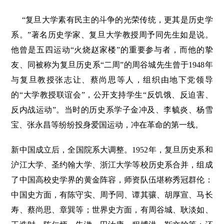
“复旦大学素有民主的斗争的光荣传统，更其是历史学
系。”著名历史学家、复旦大学教授周予同先生如是说。
他曾是五四运动“火烧赵家楼”的重要参与者，而他的挚
友、同被称为复旦历史系“二周”的周谷城先生曾于1948年
与复旦教授张志让、蔡尚思等人，组织由地下党领导
的“大学教授联谊会”，公开支持学生“反饥饿、反迫害、
反内战运动”。当时的历史系学子金冲及、李毓炎、杨雪
宝、张永昌等纷纷投身爱国运动，冲在革命的第一线。
新中国成立后，全国院系大调整。1952年，复旦历史系和
沪江大学、圣约翰大学、浙江大学等校历史系合并，组成
了中国高校史学界的黄金阵容，师资队伍堪称秀冠群伦：
中国史方面，有陈守实、周予同、谭其骧、胡厚宣、马长
寿、蔡尚思、章巽等；世界史方面，有周谷城、耿淡如、