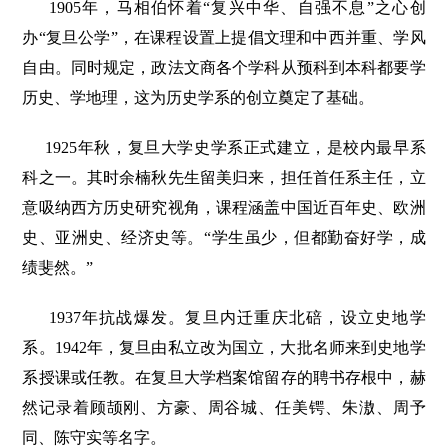
1905年，马相伯怀着“复兴中华、自强不息”之心创
办“复旦公学”，在课程设置上提倡文理和中西并重、学风
自由。同时规定，政法文商各个学科从预科到本科都要学
历史、学地理，这为历史学系的创立奠定了基础。
1925年秋，复旦大学史学系正式建立，是校内最早系
科之一。其时余楠秋先生留美归来，担任首任系主任，立
意吸纳西方历史研究视角，课程涵盖中国近百年史、欧洲
史、亚洲史、经济史等。“学生虽少，但都勤奋好学，成
绩斐然。”
1937年抗战爆发。复旦内迁重庆北碚，设立史地学
系。1942年，复旦由私立改为国立，大批名师来到史地学
系授课或任教。在复旦大学档案馆留存的聘书存根中，赫
然记录着顾颉刚、方豪、周谷城、任美锷、朱滶、周予
同、陈守实等名字。