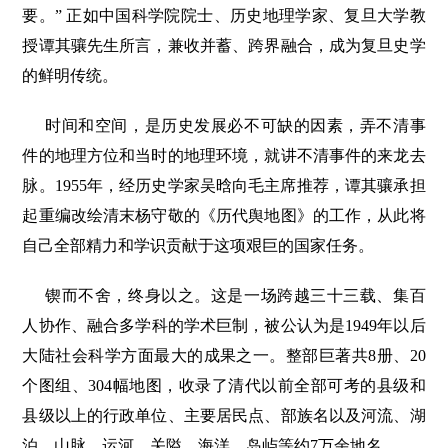
要。” 正如中国科学院院士、历史地理学家、复旦大学教
授谭其骧先生所言，兼收并蓄、跨界融合，成为复旦史学
的鲜明传统。
时间和空间，是历史发展必不可缺的因素，弄不清事
件的地理方位和当时的地理环境，就讲不清事件的来龙去
脉。1955年，经历史学家吴晗向毛主席推荐，谭其骧承担
起重编改绘清末杨守敬的《历代舆地图》的工作，从此将
自己全部精力和学识贡献于这项艰巨的国家任务。
锲而不舍，终身以之。这是一场跨越三十三载、集百
人协作、融合多学科的学术巨制，被公认为是1949年以后
大陆社会科学方面最大的成果之一。整部巨著共8册、20
个图组、304幅地图，收录了清代以前全部可考的县级和
县级以上的行政单位、主要居民点、部族名以及河流、湖
泊、山脉、运河、关隘、海洋、岛屿等约7万余地名。