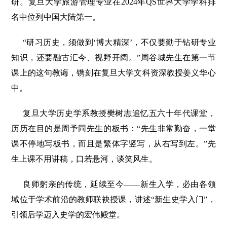
研。复旦大学旅游管理专业在2024年QS世界大学学科排
名中位列中国大陆第一。
“研习历史，须做到‘博大精深’，不仅要勤于钻研专业
知识，还要融古汇今、视野开阔。”周谷城先生在第一节
课上的这句教诲，镌刻在复旦大学文科资深教授姜义华心
中。
复旦大学历史学系教授樊树志追忆五六十年代课堂，
历历在目的是周予同先生的板书：“先生非常勤奋，一堂
课不停地写板书，而且是繁体字竖写，从右写到左。”先
生上课不用讲稿，口若悬河，谈笑风生。
良师躬亲的传统，延续至今——新生入学，必由各领
域位于学术前沿的教师联袂授课，讲述“新生史学入门”，
引领后学迈入史学的宏伟殿堂。