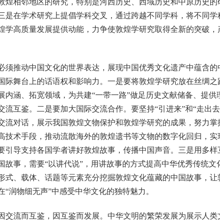
敦煌相邻地区的研究，特别是河西历史、西域历史和中原历史的
三是在学术研究上提倡学科交叉，通过跨越不同学科，将不同学
煌学高质量发展提供动能，力争使敦煌学研究取得全新的突破，
须推动中国文化的世界表达，展现中国优秀文化遗产中蕴含的
国际舞台上的话语权和影响力。一是要将敦煌学研究放在丝绸之
展内涵、拓宽领域，为共建“一带一路”做足历史文献储备、提供
交流互鉴。二是要加大国际交流合作。要坚持“引进来”和“走出去
交流对话，展示我国敦煌文物保护和敦煌学研究的成果，努力掌
高技术手段，推动流散海外的敦煌遗书等文物的数字化回归，实
要引导支持各国学者讲好敦煌故事，传播中国声音。三是用多样
国故事，需要“以讲代说”，用讲故事的方式提高中华优秀传统文
形式、载体、话题等元素充分挖掘敦煌文化蕴藏的中国故事，让
在“润物细无声”中感受中华文化的独特魅力。
交流而互鉴，因互鉴而发展。中华文明的繁荣发展为展示人类