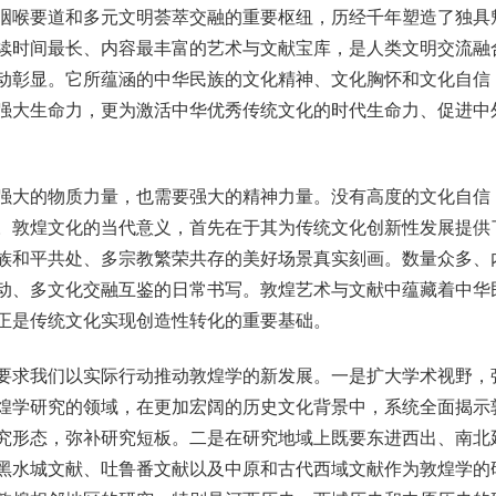
喉要道和多元文明荟萃交融的重要枢纽，历经千年塑造了独具
续时间最长、内容最丰富的艺术与文献宝库，是人类文明交流融
动彰显。它所蕴涵的中华民族的文化精神、文化胸怀和文化自信
强大生命力，更为激活中华优秀传统文化的时代生命力、促进中
大的物质力量，也需要强大的精神力量。没有高度的文化自信
。敦煌文化的当代意义，首先在于其为传统文化创新性发展提供
族和平共处、多宗教繁荣共存的美好场景真实刻画。数量众多、
动、多文化交融互鉴的日常书写。敦煌艺术与文献中蕴藏着中华
正是传统文化实现创造性转化的重要基础。
求我们以实际行动推动敦煌学的新发展。一是扩大学术视野，
煌学研究的领域，在更加宏阔的历史文化背景中，系统全面揭示
究形态，弥补研究短板。二是在研究地域上既要东进西出、南北
黑水城文献、吐鲁番文献以及中原和古代西域文献作为敦煌学的