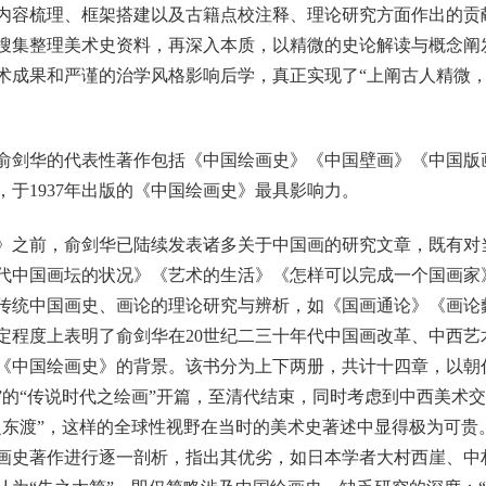
内容梳理、框架搭建以及古籍点校注释、理论研究方面作出的贡
搜集整理美术史资料，再深入本质，以精微的史论解读与概念阐
术成果和严谨的治学风格影响后学，真正实现了“上阐古人精微，
剑华的代表性著作包括《中国绘画史》《中国壁画》《中国版
于1937年出版的《中国绘画史》最具影响力。
之前，俞剑华已陆续发表诸多关于中国画的研究文章，既有对
代中国画坛的状况》《艺术的生活》《怎样可以完成一个国画家
传统中国画史、画论的理论研究与辨析，如《国画通论》《画论
定程度上表明了俞剑华在20世纪二三十年代中国画改革、中西艺
《中国绘画史》的背景。该书分为上下两册，共计十四章，以朝
”的“传说时代之绘画”开篇，至清代结束，同时考虑到中西美术
之东渡”，这样的全球性视野在当时的美术史著述中显得极为可贵
画史著作进行逐一剖析，指出其优劣，如日本学者大村西崖、中