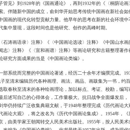
管见》到1928年的《国画通论》，再到1932年的《〈桐荫论
索。伴随新中国的成立，俞剑华开始思考传统中国画在新社会如
中国画的现代化转型贡献力量。他早年的思考在新的社会环境中
年代集中显现，这段时间也是他研究、创作的高峰时期。
石涛画语录〉注释》《〈中国画论选读〉注释》《中国山水画
闻志〉注释》《〈宣和画谱〉注释》等画论研究和古籍整理著作都
论研究方面成果的当是《中国画论类编》。
系统而完整的中国画论著述，经历二十余年才编撰完成。193
孔子至清末编辑历代各种画理、画法、画品、画跋集为一书，约百
选取春秋至清末的各种绘画理论，加以标点、考证、校勘，编写
最后述写自己的心得体会，工作量极大。抗日战争全面爆发后，
剑华仍持续广泛收集典籍文献，于1948年整理完成《历代画论
历代画论大观》，将之改名为《历代中国画论集成》。1954年，
京，由美学家王朝闻转交人民美术出版社。1955年，按人民美
，改编为《中国画论类编》，此书最终于1957年出版，成为现