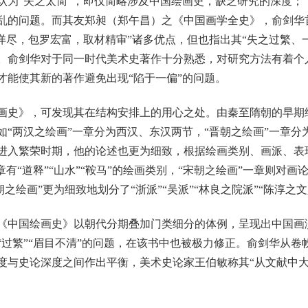
认为“失之太简”，即仅简略涉及中国绘画史，缺乏研究的深度；“
乱的问题。而其友郑昶（郑午昌）之《中国画学全史》，俞剑华
述详尽，包罗宏富，取材精审”诸多优点，但也指出其“失之过繁、
。俞剑华对于同一时代美术史著作十分熟悉，对研究方法有着个
才能使其新的著作避免出现“陷于一偏”的问题。
史》，可发现其在结构安排上的用心之处。由秦至隋朝的早期
如“两汉之绘画”一章分为西汉、东汉两节，“晋朝之绘画”一章分
进入繁荣时期，他的论述也更为细致，根据绘画类别、画派、表
有“道释”“山水”“鞍马”的绘画类别，“宋朝之绘画”一章则对画论
朝之绘画”更为细致地划分了“浙派”“吴派”“林良之院派”“陈淳之
中国绘画史》以朝代分期叠加门类细分的体例，呈现出中国画
“过繁”“眉目不清”的问题，在该书中也被极力修正。俞剑华从卷
度与史论深度之间作出平衡，美术史论家王伯敏称其“从文献中大