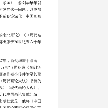
画〉谬匡》，俞剑华早年就
何发展这一问题，以更加
不断积淀深化，中国画画
的南北宗论》《〈历代名
出版于20世纪五六十年
7年，俞剑华着手编著
万言”（周积寅《俞剑华
画论作者小传并附录其著
《历代画论大观》书稿的
大观》《现代画论大观》。
《历代中国画论集成》编
术出版社意见，他将《中国
代中国画论研究的奠基性著