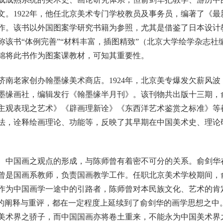
文。1922年，他任北京美术专门学校教员及事务员，编著了《
作。该书以外国图案学研究书籍为参照，尤其是借鉴了日本设计
称该书“体例完善”“材料丰富，插图精致”（北京大学绘学杂志社
锦将此书作为图案课教材，可知其重要性。
老家创办翰墨缘美术商店。1924年，北京美专爆发欠薪风波
墨缘画社，编辑发行《翰墨缘半月刊》。该刊物共出版十三期，
主观表现之艺术》《辟画理新诠》《东西洋艺术鉴赏之标准》等
法，诠释绘画理论、功能等，反映了其早期在中国美术史、理论
中国画之观点的形成，与陈师曾有着密不可分的关系。俞剑华
曾是国画系教师，负责国画教学工作。任职北京美术学校期间，
作为中国画学一途中的引路者，陈师曾对本民族文化、艺术的肯
值的阐释与重评，都在一定程度上延续到了俞剑华的画学思想之中
美术界之骄子，而中国国画亦将卷土重来，不能永为中国美术界