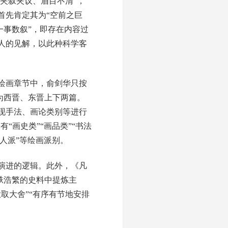
夹叙夹议、眉目不清”，
首先肯定其为“空前之巨
一事数叙”，即存在内容过
人的见解，以此种科学客
绘画章节中，俞剑华只按
为西晋、东晋上下两篇。
现手法、画论类别等进行
有“画史类”“画品类”“书法
文人派”等绘画派别。
演进的逻辑。此外，《凡
帙浩繁的史料中提炼主
取大舍”“有序有节地安排