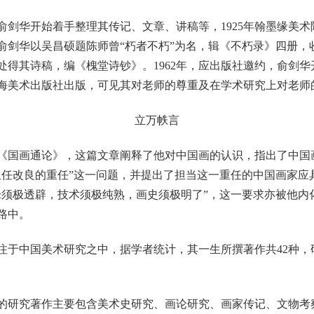
俞剑华开始着手整理其传记、文章、讲稿等，1925年翰墨缘美
俞剑华以吴昌硕题陈师曾“朽者不朽”为名，辑《不朽录》四册，
处得其诗稿，编《槐堂诗钞》。1962年，应出版社邀约，俞剑
由上海美术出版社出版，可见其对老师的尊重及在学术研究上对老师
立万帙言
《国画通论》，这篇文章阐释了他对中国画的认识，指出了中国
担任改良的重任”这一问题，并提出了担当这一重任的中国画家应
论须极透辟，技术须极纯熟，画史须极明了”，这一要求亦被他内
路中。
中国美术研究之中，据学者统计，其一生所撰著作共42种，
研究著作主要包含美术史研究、画论研究、画家传记、文物考