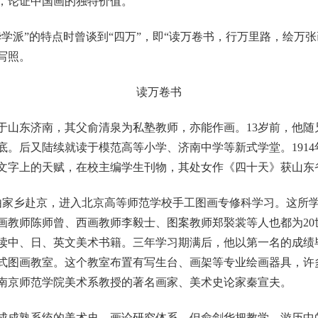
，论证中国画的独特价值。
派”的特点时曾谈到“四万”，即“读万卷书，行万里路，绘万张
写照。
读万卷书
于山东济南，其父俞清泉为私塾教师，亦能作画。13岁前，他随
底。后又陆续就读于模范高等小学、济南中学等新式学堂。191
文字上的天赋，在校主编学生刊物，其处女作《四十天》获山东
由家乡赴京，进入北京高等师范学校手工图画专修科学习。这所
画教师陈师曾、西画教师李毅士、图案教师郑褧裳等人也都为20
读中、日、英文美术书籍。三年学习期满后，他以第一名的成绩
式图画教室。这个教室布置有写生台、画架等专业绘画器具，许
南京师范学院美术系教授的著名画家、美术史论家秦宣夫。
成熟系统的美术史、画论研究体系，但俞剑华把教学、游历中