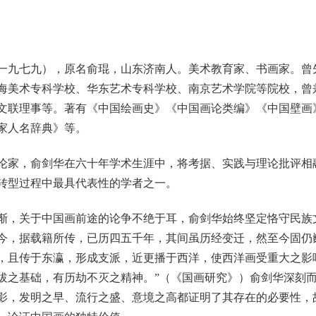
九七九），原名俞琨，山东济南人。美术教育家、书画家。曾
海美术专科学校、华东艺术专科学校、南京艺术学院等院校，曾
文联理事等。著有《中国绘画史》《中国画论类编》《中国壁画
家人名辞典》等。
，俞剑华在六十年学术生涯中，将考据、实践与理论批评相融
转型过程中最具代表性的学者之一。
，关于中国画前途的论争不绝于耳，俞剑华始终坚定恪守民族
今，据载籍所传，已历四五千年，其间虽历经变迁，然至今固仍
，且传于东瀛，形成支派，近更播于西洋，使西洋画受重大之影
拔之基础，有历劫不灭之精神。”（《国画研究》）俞剑华深刻
影，发明之早、流行之盛、意境之高都证明了其存在的必要性，