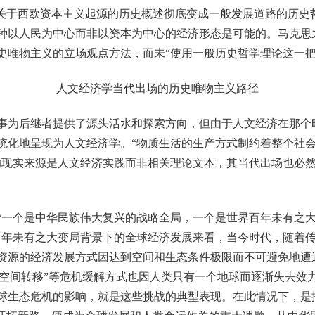
“关于西欧资本主义起源的历史概述彻底变成一般发展道路的历史
种以人民为中心而非以资本为中心的经济形态是可能的。马克思
史唯物主义的立场观点方法，而未“使用一般历史哲学理论这一把
人文经济学当代出场的历史唯物主义路径
为后继者提供了源头活水和探索方向，但由于人文经济在那个
统化地呈现为人文经济学。“物质生活的生产方式制约着整个社
的现实来源是人文经济实践而非相关理论文本，其当代出场也必
一个是中华民族伟大复兴的战略全局，一个是世界百年未有之大
百年未有之大变局背景下的全球经济发展来看，当今时代，随着
资源的经济发展方式因达到空间和生态条件极限而不可避免地遭
”“空间转移”等危机缓解方式也因人类只有一个地球而逐渐失去
球生态危机的影响，就是这些挑战的典型表现。在此情况下，是按