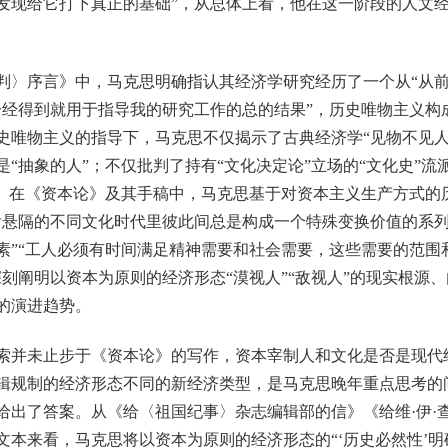
发现给它打下真正的基础”，从总体上看，他在这一阶段的人文
序言》中，马克思明确指认其经济学研究经历了一个从“从前
一经得到就用于指导我的研究工作的总的结果”，历史唯物主义构
史唯物主义的指导下，马克思不仅揭示了古典经济学“见物不见人
“抽象的人”；不仅批判了持有“文化决定论”立场的“文化史”
潮。在《资本论》及其手稿中，马克思基于对资本主义生产方式的
后悬隔的不同文化时代里彼此间总是构成一个特殊变换价值的系列
素”“工人必须有时间满足精神需要和社会需要，这些需要的范围
深刻阐明以资本为原则的经济形态“漠视人”“敌视人”的现实根源
的演进趋势。
并未止步于《资本论》的写作，资本宰制人和文化是否是现代
辑规制的经济形态不同的新经济类型，是马克思晚年重点思考的
给出了答案。从《给〈祖国纪事〉杂志编辑部的信》《给维·伊·
文本来看，马克思将以资本为原则的经济形态的“‘历史必然性’