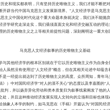
历史和现实都表明，只有坚持历史唯物主义，我们才能不断把对
断开辟当代中国马克思主义发展新境界。”人文经济学是马克思
克思主义中国化时代化这个重大命题本身就决定，我们决不能抛弃
经济学研究走深走实，我们亟须直面文化和经济交融互动的理论
理的历史唯物主义之上等相关前提性问题，深刻阐明这一重大创
马克思人文经济叙事的历史唯物主义基础
与其他经济学的根本区别就在于它以历史唯物主义作为自身全
始人虽然没有使用过“人文经济”概念，但在其相关论述中却蕴含
不是一经提出就达到了历史唯物主义的高度。众所周知，青年马克
稿》）中对国民经济学“对人的漠不关心”的态度以及李嘉图的“
统批判，并以扬弃异化劳动和类本质复归为叙事线索阐发了他的
之处，并且这种推动经济发展实现人文转向的立场和目标也体现
哈抽象人本学的制约，如马克思在《手稿》开篇认为“对国民经