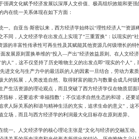
强调文化赋予经济发展以深厚人文价值、极高组织效能和更强
的内在统一关系体现在如下方面：
。自亚当·斯密以来，西方经济学始终以“理性经济人”“资源稀
不同，人文经济学在出发点上实现了“三重置换”：以现实的“社
文资源的丰富性传承性可再生性及其赋能其他资源几何级增长的特
全面发展原则置换单维的“投入—产出”经济效益原则。在人文经济
’的人”，这不仅坚持了历史唯物主义的出发点即“现实的个人”
。“先进文化与生产力中的最活跃的人的因素一旦结合，劳动力素
极大的拓展，人类改造自然、取得财富的能力与数量会成几何级
生产生活资源的理论观点，而且突破了西方经济学仅在物质层面
济指标，还要追求‘幸福指数’；不仅追求自然生态的和谐，还要追
追求人际关系的和谐与精神生活的充实，追求生命的意义”，这
值立场，而且与西方经济学的利润最大化目标存在原则差异。
一。人文经济学的核心理论主张是“文化与经济的交融互动、
经济关系的历史演变和当代形态所得出的结论。历史唯物主义认