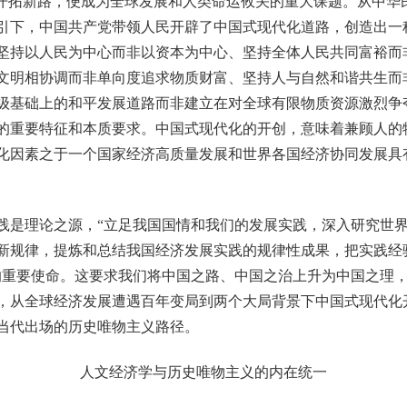
”开拓新路，便成为全球发展和人类命运攸关的重大课题。从中华
引下，中国共产党带领人民开辟了中国式现代化道路，创造出一
坚持以人民为中心而非以资本为中心、坚持全体人民共同富裕而非
文明相协调而非单向度追求物质财富、坚持人与自然和谐共生而
级基础上的和平发展道路而非建立在对全球有限物质资源激烈争
的重要特征和本质要求。中国式现代化的开创，意味着兼顾人的
化因素之于一个国家经济高质量发展和世界各国经济协同发展具
是理论之源，“立足我国国情和我们的发展实践，深入研究世界
新规律，提炼和总结我国经济发展实践的规律性成果，把实践经
的重要使命。这要求我们将中国之路、中国之治上升为中国之理
，从全球经济发展遭遇百年变局到两个大局背景下中国式现代化
当代出场的历史唯物主义路径。
人文经济学与历史唯物主义的内在统一