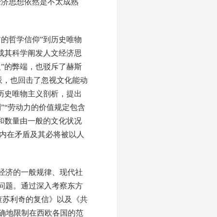
经济思想依然是不太成熟
的哲学信仰”到历史唯物
成其科学阐发人文经济思
”的弊端，也驳斥了赫斯
流派，也回击了忽视文化能动
历史唯物主义剖析，提出
”“劳动力的价值规定包含
和数量由一般的文化状况
、内在矛盾及其必将被以人
经济的一般规律、现代社
问题。通过深入考察东方
查苏利奇的复信》以及《共
明确地限制在西欧各国的范