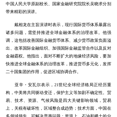
中国人民大学原副校长、国家金融研究院院长吴晓求分别
带来精彩的演讲。
戴相龙在主旨演讲时表示，现行国际货币体系暴露出
诸多问题，需坚持推进全球金融体系的治理改革。他强
调，这包括改善国际金融货币体系、减少货币政策负面溢
出、改革国际金融组织、加强国际金融监管合作以及反对
金融霸权。他指出，面对不断扩大的地缘经济风险，要加
快推进全球金融体系的治理改革，推进货币多元化，发挥
二十国集团的作用，促进区域协调合作。
亚辛・安瓦尔表示，21世纪全球经济格局正经历重
构，中美将共同驱动变迁，保护主义等加剧不确定性。贸
易、技术、资源、气候风险是四大关键影响领域，贸易
上，关税有破坏性，区域整合成趋势；技术方面，中国在
多领域领先，可解决普惠问题；资源上，石油和稀土的分