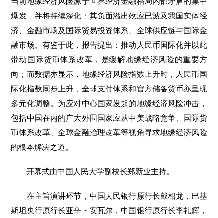
当前地缘经济风险源于世界经济金融格局内部矛盾的集中
爆发，并将持续深化；其负面溢出效应已波及我国实体经
济、金融市场及国际贸易投资体系、全球供应链与国际金
融市场。有鉴于此，报告提出：推动人民币国际化并以此
带动国际货币体系改革，是缓解地缘经济风险的重要方
向；而数据亦显示，地缘经济风险指数上升时，人民币国
际化指数同步上升，全球支付体系和官方储备货币亦呈现
多元化调整。为应对中心国家发起的地缘经济风险冲击，
包括中国在内的广大外围国家应从中美战略竞争、国际货
币体系改革、全球金融治理改革等视角寻求地缘经济风险
的根本解决之道。
开幕式由中国人民大学副校长郑新业主持。
在主旨演讲环节，中国人民银行原行长戴相龙，巴基
斯坦央行原行长亚辛・安瓦尔，中国银行原行长李礼辉，