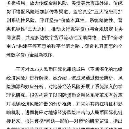
多极格局、放大传统金融风险、美债美元震荡外溢、传统
货币错配风险增加新传导渠道、监管真空”五大隐患而加
剧系统性风险。呼吁坚持“价值本真性、系统稳健性、普
惠包容性”三大原则，推动央行数字货币与合规稳定币协
同发展，共建多边数字货币流动性互助网络，携手“全球
南方”构建平等互惠的数字丝绸之路，塑造包容普惠的全
球数字货币金融新秩序。
王芳对2025人民币国际化课题成果《不断深化的地缘
经济风险》进行解读。她介绍，该成果通过概念辨析、风
险溯源和效应分析，对地缘经济风险开展了系统深入的学
理化研究。报告构建了以国际货币金融体系变革来有效应
对地缘经济风险冲击的分析框架，并揭示其内在特征和影
响机制，进而将应对地缘经济风险冲击与人民币国际化链
接起来。报告遵循“问题—影响—对策”的研究逻辑，指出