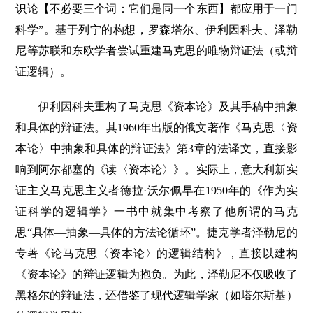
识论【不必要三个词：它们是同一个东西】都应用于一门
科学”。基于列宁的构想，罗森塔尔、伊利因科夫、泽勒
尼等苏联和东欧学者尝试重建马克思的唯物辩证法（或辩
证逻辑）。
伊利因科夫重构了马克思《资本论》及其手稿中抽象
和具体的辩证法。其1960年出版的俄文著作《马克思〈资
本论〉中抽象和具体的辩证法》第3章的法译文，直接影
响到阿尔都塞的《读〈资本论〉》。实际上，意大利新实
证主义马克思主义者德拉·沃尔佩早在1950年的《作为实
证科学的逻辑学》一书中就集中考察了他所谓的马克
思“具体—抽象—具体的方法论循环”。捷克学者泽勒尼的
专著《论马克思〈资本论〉的逻辑结构》，直接以建构
《资本论》的辩证逻辑为抱负。为此，泽勒尼不仅吸收了
黑格尔的辩证法，还借鉴了现代逻辑学家（如塔尔斯基）