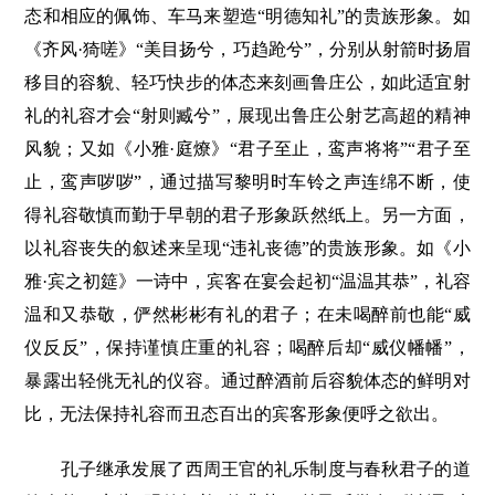
态和相应的佩饰、车马来塑造“明德知礼”的贵族形象。如
《齐风·猗嗟》“美目扬兮，巧趋跄兮”，分别从射箭时扬眉
移目的容貌、轻巧快步的体态来刻画鲁庄公，如此适宜射
礼的礼容才会“射则臧兮”，展现出鲁庄公射艺高超的精神
风貌；又如《小雅·庭燎》“君子至止，鸾声将将”“君子至
止，鸾声哕哕”，通过描写黎明时车铃之声连绵不断，使
得礼容敬慎而勤于早朝的君子形象跃然纸上。另一方面，
以礼容丧失的叙述来呈现“违礼丧德”的贵族形象。如《小
雅·宾之初筵》一诗中，宾客在宴会起初“温温其恭”，礼容
温和又恭敬，俨然彬彬有礼的君子；在未喝醉前也能“威
仪反反”，保持谨慎庄重的礼容；喝醉后却“威仪幡幡”，
暴露出轻佻无礼的仪容。通过醉酒前后容貌体态的鲜明对
比，无法保持礼容而丑态百出的宾客形象便呼之欲出。
孔子继承发展了西周王官的礼乐制度与春秋君子的道