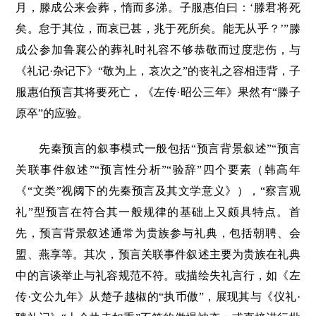
月，滕成公来会葬，惰而多涕。子服惠伯曰：‘滕君将死
矣。怠于其位，而哀已甚，兆于死所矣。能无从乎？’”滕
成公参加鲁襄公的葬礼时礼容不够恭敬而过度悲伤，与
《礼记·杂记下》“敬为上，哀次之”的丧礼之容相违背，子
服惠伯预言其将要死亡，《左传·昭公三年》果然有“滕子
原卒”的应验。
先秦预言的叙事模式一般包括“预言背景叙述”“预言
关联事件叙述”“预言性分析”“验辞”四个要素（韩高年
《“文类”视阈下的先秦预言及其文学意义》），“察言观
礼”型预言在符合其一般规律的基础上又颇具特点。首
先，预言背景叙述通常为贵族参与礼典，包括朝聘、会
盟、燕享等。其次，预言关联事件叙述主要为贵族在礼典
中的言谈举止与礼容规范不符。或描绘失礼言行，如《左
传·文公九年》从楚子越椒的“执币傲”，展现其与《仪礼·