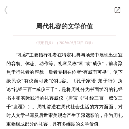
周代礼容的文学价值
《光明日报》（ 2025年06月23日 13版）
“礼容”主要指行礼者在特定礼典与场景中展现出适宜
的容貌、体态、动作等。礼容又称“容”或“威仪”，前者聚
焦于行礼者的容貌，后者专指在位者“有威而可畏”，使下
级民众“有仪而可象”的礼容。《孔子家语·弟子行》所
论“礼经三百”“威仪三千”，是将周礼分为书面学习的礼经
书本和实际践行的礼容威仪（唐宸《“礼经三百，威仪三
千”发覆》）。周礼渗透在周代社会生活的方方面面，对
时人文学书写及后世审美观念产生了深远影响，作为周礼
重要组成部分的礼容，具有多维度的文学价值。