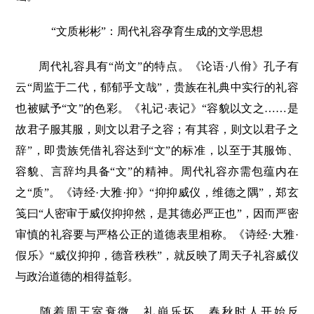
“文质彬彬”：周代礼容孕育生成的文学思想
周代礼容具有“尚文”的特点。《论语·八佾》孔子有
云“周监于二代，郁郁乎文哉”，贵族在礼典中实行的礼容
也被赋予“文”的色彩。《礼记·表记》“容貌以文之……是
故君子服其服，则文以君子之容；有其容，则文以君子之
辞”，即贵族凭借礼容达到“文”的标准，以至于其服饰、
容貌、言辞均具备“文”的精神。周代礼容亦需包蕴内在
之“质”。《诗经·大雅·抑》“抑抑威仪，维德之隅”，郑玄
笺曰“人密审于威仪抑抑然，是其德必严正也”，因而严密
审慎的礼容要与严格公正的道德表里相称。《诗经·大雅·
假乐》“威仪抑抑，德音秩秩”，就反映了周天子礼容威仪
与政治道德的相得益彰。
随着周王室衰微、礼崩乐坏，春秋时人开始反