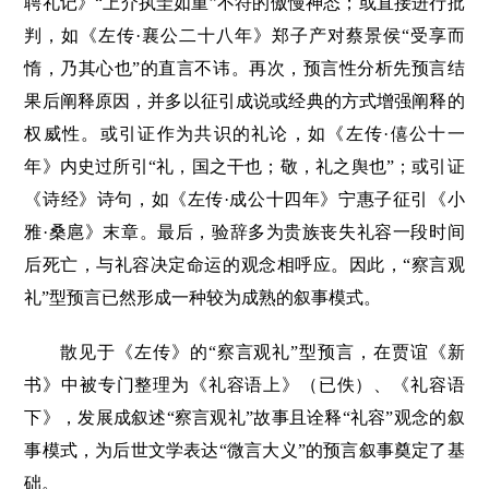
聘礼记》“上介执圭如重”不符的傲慢神态；或直接进行批
判，如《左传·襄公二十八年》郑子产对蔡景侯“受享而
惰，乃其心也”的直言不讳。再次，预言性分析先预言结
果后阐释原因，并多以征引成说或经典的方式增强阐释的
权威性。或引证作为共识的礼论，如《左传·僖公十一
年》内史过所引“礼，国之干也；敬，礼之舆也”；或引证
《诗经》诗句，如《左传·成公十四年》宁惠子征引《小
雅·桑扈》末章。最后，验辞多为贵族丧失礼容一段时间
后死亡，与礼容决定命运的观念相呼应。因此，“察言观
礼”型预言已然形成一种较为成熟的叙事模式。
散见于《左传》的“察言观礼”型预言，在贾谊《新
书》中被专门整理为《礼容语上》（已佚）、《礼容语
下》，发展成叙述“察言观礼”故事且诠释“礼容”观念的叙
事模式，为后世文学表达“微言大义”的预言叙事奠定了基
础。