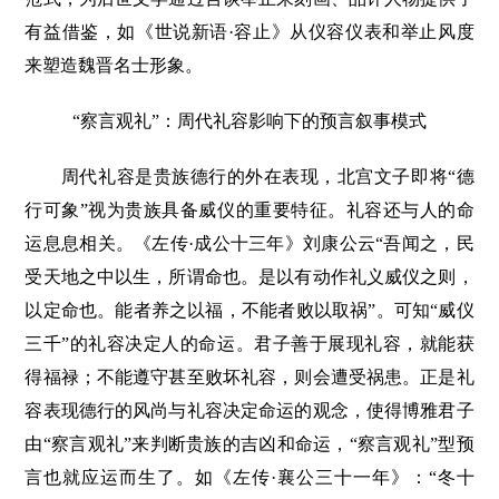
有益借鉴，如《世说新语·容止》从仪容仪表和举止风度
来塑造魏晋名士形象。
“察言观礼”：周代礼容影响下的预言叙事模式
周代礼容是贵族德行的外在表现，北宫文子即将“德
行可象”视为贵族具备威仪的重要特征。礼容还与人的命
运息息相关。《左传·成公十三年》刘康公云“吾闻之，民
受天地之中以生，所谓命也。是以有动作礼义威仪之则，
以定命也。能者养之以福，不能者败以取祸”。可知“威仪
三千”的礼容决定人的命运。君子善于展现礼容，就能获
得福禄；不能遵守甚至败坏礼容，则会遭受祸患。正是礼
容表现德行的风尚与礼容决定命运的观念，使得博雅君子
由“察言观礼”来判断贵族的吉凶和命运，“察言观礼”型预
言也就应运而生了。如《左传·襄公三十一年》：“冬十