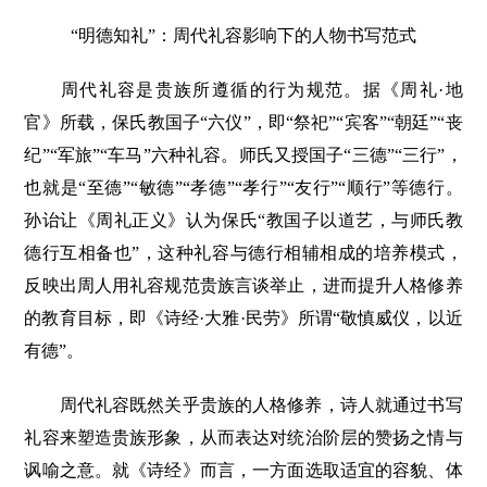
“明德知礼”：周代礼容影响下的人物书写范式
周代礼容是贵族所遵循的行为规范。据《周礼·地
官》所载，保氏教国子“六仪”，即“祭祀”“宾客”“朝廷”“丧
纪”“军旅”“车马”六种礼容。师氏又授国子“三德”“三行”，
也就是“至德”“敏德”“孝德”“孝行”“友行”“顺行”等德行。
孙诒让《周礼正义》认为保氏“教国子以道艺，与师氏教
德行互相备也”，这种礼容与德行相辅相成的培养模式，
反映出周人用礼容规范贵族言谈举止，进而提升人格修养
的教育目标，即《诗经·大雅·民劳》所谓“敬慎威仪，以近
有德”。
周代礼容既然关乎贵族的人格修养，诗人就通过书写
礼容来塑造贵族形象，从而表达对统治阶层的赞扬之情与
讽喻之意。就《诗经》而言，一方面选取适宜的容貌、体