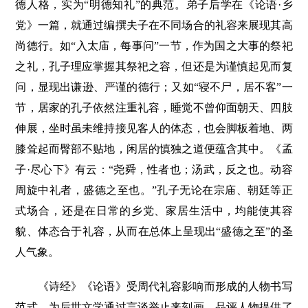
德人格，实为“明德知礼”的典范。弟子后学在《论语·乡
党》一篇，就通过编撰夫子在不同场合的礼容来展现其高
尚德行。如“入太庙，每事问”一节，作为国之大事的祭祀
之礼，孔子理应掌握其祭祀之容，但还是为谨慎起见而复
问，显现出谦逊、严谨的德行；又如“寝不尸，居不客”一
节，居家的孔子依然注重礼容，睡觉不曾仰面朝天、四肢
伸展，坐时虽未维持接见客人的体态，也会脚板着地、两
膝耸起而臀部不贴地，闲居的慎独之道便蕴含其中。《孟
子·尽心下》有云：“尧舜，性者也；汤武，反之也。动容
周旋中礼者，盛德之至也。”孔子无论在宗庙、朝廷等正
式场合，还是在日常的乡党、家居生活中，均能使其容
貌、体态合于礼容，从而在总体上呈现出“盛德之至”的圣
人气象。
《诗经》《论语》受周代礼容影响而形成的人物书写
范式，为后世文学通过言谈举止来刻画、品评人物提供了