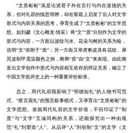
“文质彬彬”虽是论述君子外在言行与内在道德的关
系，但对礼容的慎思明辨，却在客观上启发了后人对文学
形式与内容关系的思考，孕育生成了“文质彬彬”的文学思
想。如刘勰《文心雕龙·情采》将“文”“质”分别作为文学的
形式与内容，一方面以波纹与水、花朵与树的关系为喻，
说明“文”依附于“质”；另一方面又举虎豹皮具有花纹、犀
兕皮制甲需染颜色之例，阐释“质”由“文”来表现。由此阐
发出文学创作中形式与内容相互依存的辩证关系，确立了
中国文学批评史上的一种重要评价标准。
总之，周代礼容既影响了“明德知礼”的人物书写范
式、“察言观礼”的预言叙事模式，又孕育出“文质彬彬”的
文学思想。发掘周代礼容的文学价值，不但印证了“制
度”与“文学”互涵同构的关系，还能探究出一种由规
范“礼”到塑造“人”、从品评“人”到创制“文”的文学（文