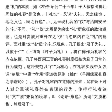
思“礼”的本质，如《左传·昭公二十五年》子大叔指出揖让
周旋的礼容“是仪也，非礼也”，又说“夫礼，天之经也，
地之义也，民之行也”，可见呈现礼容的“仪”与治国安民
的“礼”不同。“礼”“仪”之辨是为突出“礼”所象征的政治道
德，也是对贵族只重外在之“仪”而忽略内在之“礼”的批
评。面对重“文”轻“质”的礼乐现象，孔子提出“君子为礼，
以依于仁”（上博简《君子为礼》），将仁德作为礼容的
内在依据。孔子将西周王官的礼容制度损益为君子日常的
行为规范，这种规范以“仁”为核心，在礼容实践中又强
调“恭敬”“中庸”“孝亲”等道德原则（拙作《早期儒家礼容
之学谫论》）。孔子对礼容内在道德的推崇，旨在矫正时
人过分重视礼容外在表现的行为，使得行礼者达
到“文”“质”兼备的境界，即《论语·雍也》所谓“文质彬
彬，然后君子”。