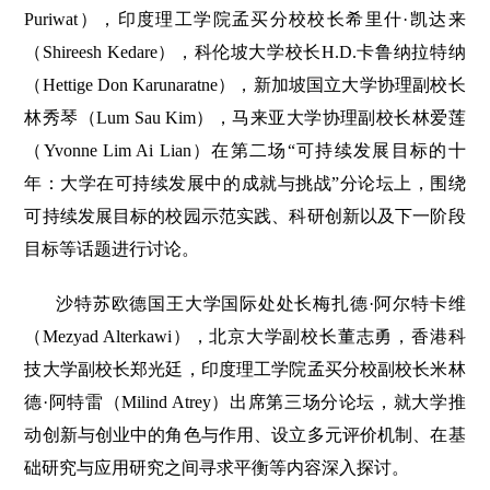
Puriwat），印度理工学院孟买分校校长希里什·凯达来
（Shireesh Kedare），科伦坡大学校长H.D.卡鲁纳拉特纳
（Hettige Don Karunaratne），新加坡国立大学协理副校长
林秀琴（Lum Sau Kim），马来亚大学协理副校长林爱莲
（Yvonne Lim Ai Lian）在第二场“可持续发展目标的十
年：大学在可持续发展中的成就与挑战”分论坛上，围绕
可持续发展目标的校园示范实践、科研创新以及下一阶段
目标等话题进行讨论。
沙特苏欧德国王大学国际处处长梅扎德·阿尔特卡维
（Mezyad Alterkawi），北京大学副校长董志勇，香港科
技大学副校长郑光廷，印度理工学院孟买分校副校长米林
德·阿特雷（Milind Atrey）出席第三场分论坛，就大学推
动创新与创业中的角色与作用、设立多元评价机制、在基
础研究与应用研究之间寻求平衡等内容深入探讨。