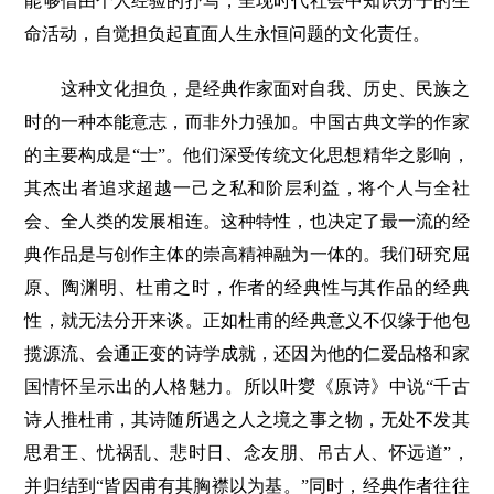
能够借由个人经验的抒写，呈现时代社会中知识分子的生
命活动，自觉担负起直面人生永恒问题的文化责任。
这种文化担负，是经典作家面对自我、历史、民族之
时的一种本能意志，而非外力强加。中国古典文学的作家
的主要构成是“士”。他们深受传统文化思想精华之影响，
其杰出者追求超越一己之私和阶层利益，将个人与全社
会、全人类的发展相连。这种特性，也决定了最一流的经
典作品是与创作主体的崇高精神融为一体的。我们研究屈
原、陶渊明、杜甫之时，作者的经典性与其作品的经典
性，就无法分开来谈。正如杜甫的经典意义不仅缘于他包
揽源流、会通正变的诗学成就，还因为他的仁爱品格和家
国情怀呈示出的人格魅力。所以叶夑《原诗》中说“千古
诗人推杜甫，其诗随所遇之人之境之事之物，无处不发其
思君王、忧祸乱、悲时日、念友朋、吊古人、怀远道”，
并归结到“皆因甫有其胸襟以为基。”同时，经典作者往往