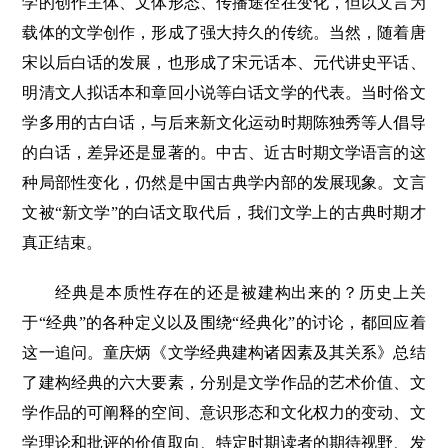
学的创作主体、文体形态、传播途径在变化，但以文言为
载体的文学创作，形成了强大持久的传统。当然，随着唐
宋以后白话的发展，也形成了宋元话本、元代讲史平话、
明清文人拟话本和章回小说等白话文学的代表。当时俗文
学多用的古白话，与后来新文化运动时期陈独秀等人倡导
的白话，差异还是显著的。中古、近古时期文学语言的这
种局部性变化，仍然是中国古典学内部的发展现象。文言
文被“新文学”的白话文取代后，我们文学上的古典时期才
真正结束。
经典是本质性存在的还是被建构出来的？历史上关
于“经典”的各种定义以及围绕“经典化”的讨论，都回应着
这一追问。童庆炳《文学经典建构诸因素及其关系》总结
了建构经典的六大要素，分别是文学作品的艺术价值、文
学作品的可阐释的空间、意识形态和文化权力的变动、文
学理论和批评的价值取向、特定时期读者的期待视野、发