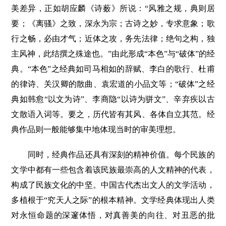
美差异，正如胡应麟《诗薮》所说：“风雅之规，典则居
要；《离骚》之致，深永为宗；古诗之妙，专求意象；歌
行之畅，必由才气；近体之攻，务先法律；绝句之构，独
主风神，此结撰之殊途也。”由此形成“本色”与“破体”的经
典。“本色”之经典如司马相如的辞赋、李白的歌行、杜甫
的律诗、关汉卿的散曲、袁宏道的小品文等；“破体”之经
典如韩愈“以文为诗”、李商隐“以诗为骈文”、辛弃疾以古
文散语入词等。要之，历代皆有其风、各体自立其范。经
典作品则一般能够集中地体现当时的审美理想。
同时，经典作品还具有深刻的精神价值。每个民族的
文学中都有一些包含着该民族最崇高的人文精神的代表，
构成了民族文化的中坚。中国古代杰出文人的文学活动，
多植根于“究天人之际”的根本精神。文学经典体现出人类
对永恒命题的深邃体悟，对真善美的向往、对丑恶的批