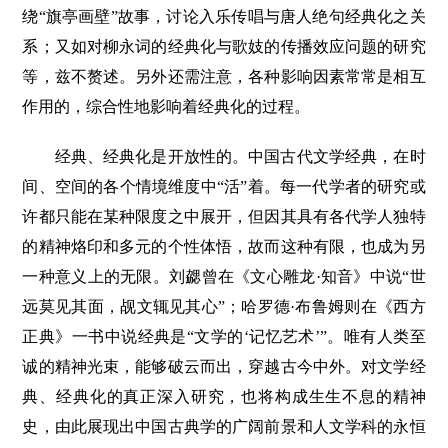
绕“旗亭画壁”故事，讨论入乐传唱与唐人绝句经典化之关
系；又如对柳永词的经典化与歌妓的传播效应问题的研究
等，兹不赘述。另外还需注意，各种影响因素常常是相互
作用的，综合性地影响着经典化的过程。
经典、经典化是开放性的。中国古代文学经典，在时
间、空间的各个情境维度中“活”着。每一代学者的研究或
许都只能在某种限度之中展开，但因其具有各代学人独特
的精神烙印和多元的个性体悟，故而这种有限，也成为另
一种意义上的无限。刘勰曾在《文心雕龙·知音》中说“世
远莫见其面，觇文辄见其心”；哈罗德·布鲁姆则在《西方
正典》一书中说经典是“文学的‘记忆艺术’”。唯有人类至
诚的精神光束，能够破云而出，穿越古今中外。对文学经
典、经典化的真正深入研究，也将构成生生不息的精神
史，由此展现出中国古典学的广阔前景和人文学科的永恒