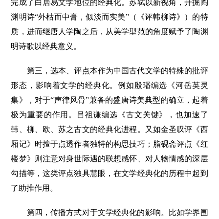
完成了白居易文学地位的经典化。苏轼以新视角，开掘陶
渊明诗“外枯而中膏，似淡而实美”（《评韩柳诗》）的特
质，进而继唐人学陶之后，从美学型范的角度赋予了陶渊
明诗歌以经典意义。
第三，选本、评点本作为中国古代文学的特殊的批评
形态，影响着文学的经典化。例如殷璠编选《河岳英灵
集》，对于“声律风骨”兼备的盛唐诗美典型的确立，起着
极为重要的作用。吕祖谦编选《古文关键》，也加速了
韩、柳、欧、苏之古文的经典化进程。又如金圣叹评《西
厢记》时擅于点透作者独特的构思技巧；脂砚斋评点《红
楼梦》则注意对身世际遇的联想感怀、对人物情感的深层
勾描等，这类评点独具慧眼，在文学经典化的历程中起到
了助推作用。
第四，传播方式对于文学经典化的影响。比如学界围