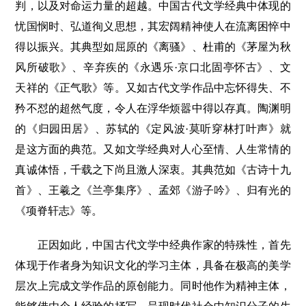
判，以及对命运力量的超越。中国古代文学经典中体现的
忧国悯时、弘道徇义思想，其宏阔精神使人在流离困悴中
得以振兴。其典型如屈原的《离骚》、杜甫的《茅屋为秋
风所破歌》、辛弃疾的《永遇乐·京口北固亭怀古》、文
天祥的《正气歌》等。又如古代文学作品中忘怀得失、不
矜不怼的超然气度，令人在浮华烦嚣中得以存真。陶渊明
的《归园田居》、苏轼的《定风波·莫听穿林打叶声》就
是这方面的典范。又如文学经典对人心至情、人生常情的
真诚体悟，千载之下尚且激人深衷。其典范如《古诗十九
首》、王羲之《兰亭集序》、孟郊《游子吟》、归有光的
《项脊轩志》等。
正因如此，中国古代文学中经典作家的特殊性，首先
体现于作者身为知识文化的学习主体，具备在极高的美学
层次上完成文学作品的原创能力。同时他作为精神主体，