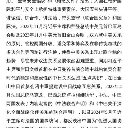
用。“全球安全倡议”和《概念文件》指出，大国在维护国
际和平与安全上承担特殊重要责任。大国应带头讲平等、
讲诚信、讲合作、讲法治，带头遵守《联合国宪章》和国
际法。2022年11月习近平主席和拜登总统中美元首巴厘岛
会晤及2023年11月中美元首旧金山会晤，双方就中美关系
的原则、管控两国分歧、避免零和博弈及在非传统领域的
多边合作等问题进行沟通，使得中美关系出现止跌企稳的
趋势，尽管未来双边关系发展依然困难重重。同期习近平
主席和岸田文雄首相在中日曼谷首脑会晤中就构筑契合新
时代的稳定和建设性的中日关系达成“五点共识”，在旧金
山中日首脑会晤中重提建设中日战略互惠关系。2023年4
月法国总统马克龙、巴西总统卢拉相继访华，中法、中巴
两国发表了内容宏富的《中法联合声明》和《中巴关于深
化全面战略伙伴关系的联合声明》，以及2024年5月习近
平主席对法国的国事访问，都反映出中国为“促进大国协