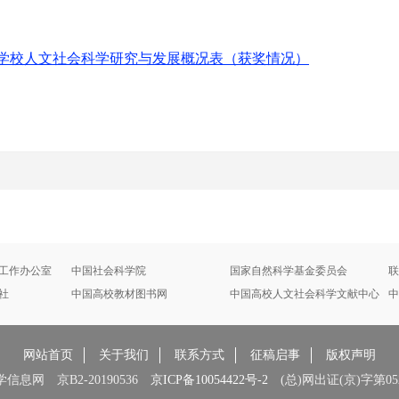
高等学校人文社会科学研究与发展概况表（获奖情况）
工作办公室
中国社会科学院
国家自然科学基金委员会
联
社
中国高校教材图书网
中国高校人文社会科学文献中心
中
网站首页
关于我们
联系方式
征稿启事
版权声明
息网 京B2-20190536
京ICP备10054422号-2
(总)网出证(京)字第052