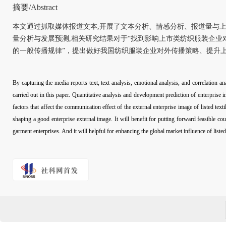
摘要/Abstract
本文通过抓取媒体报道文本,开展了文本分析、情感分析、报道量与上
量分析与发展预测,相关研究结果对于“找到影响上市类纺织服装企
的一般传播规律”，提出做好我国纺织服装企业对外传播策略、提升
By capturing the media reports text, text analysis, emotional analysis, and correlation a
carried out in this paper. Quantitative analysis and development prediction of enterprise i
factors that affect the communication effect of the external enterprise image of listed tex
shaping a good enterprise external image. It will benefit for putting forward feasible c
garment enterprises. And it will helpful for enhancing the global market influence of listed