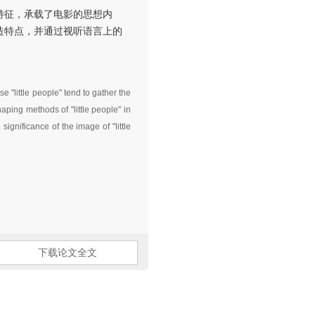
特征，承载了电影的思想内
造特点，并通过视听语言上的
 "little people" tend to gather the
haping methods of "little people" in
significance of the image of "little
下载论文全文