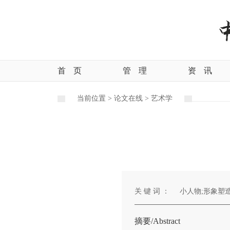
首
页
管
理
资
讯
当前位置 >
论文在线 >
艺术学
关 键 词 ：
小人物;形象塑造
摘要/Abstract