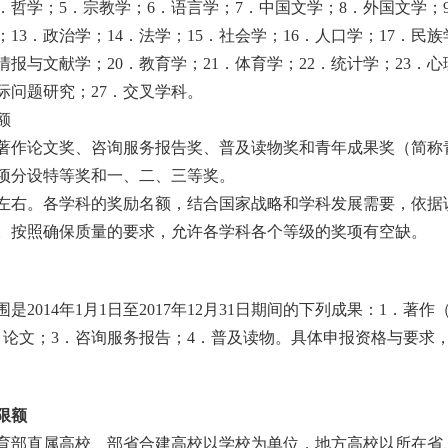
．哲学；5．宗教学；6．语言学；7．中国文学；8．外国文学；
；13．政治学；14．法学；15．社会学；16．人口学；17．民
情报与文献学；20．教育学；21．体育学；22．统计学；23．心
际问题研究；27．交叉学科。
额
作论文奖、咨询服务报告奖、普及读物奖和青年成果奖（简称
项分设特等奖和一、二、三等奖。
左右。各学科的奖励名额，结合国家战略和学科发展需要，依据
。按照确保质量的要求，允许各学科各个等级的奖项有空缺。
014年1月1日至2017年12月31日期间的下列成果：1．著
．论文；3．咨询服务报告；4．普及读物。具体申报资格与要求
限额
部直属高校、部省合建高校以学校为单位，地方高校以所在省