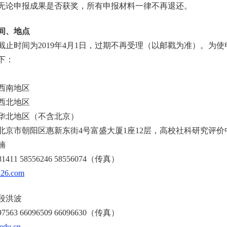
论申报成果是否获奖，所有申报材料一律不再退还。
间、地点
时间为2019年4月1日，过期不再受理（以邮戳为准）。为使
下：
西南地区
西北地区
华北地区（不含北京）
市朝阳区惠新东街4号富盛大厦1座12层，高校社科研究评价中心
楠
1 58556246 58556074（传真）
126.com
段洪波
3 66096509 66096630（传真）
edu.cn