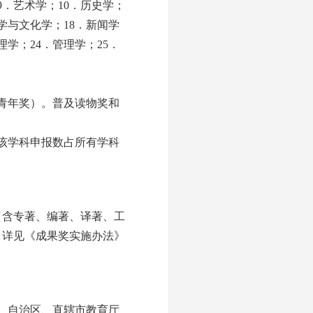
9．艺术学；10．历史学；
族学与文化学；18．新闻学
理学；24．管理学；25．
青年奖）。普及读物奖和
该学科申报数占所有学科
作（含专著、编著、译著、工
，详见《成果奖实施办法》
、自治区、直辖市教育厅