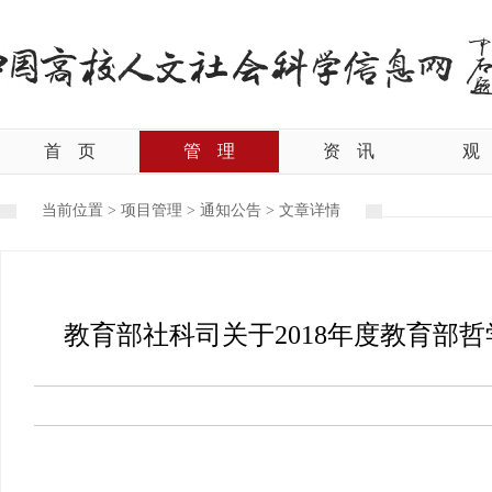
首
页
管
理
资
讯
观
当前位置 >
项目管理
>
通知公告
>
文章详情
教育部社科司关于2018年度教育部