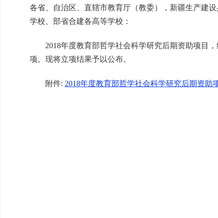
各省、自治区、直辖市教育厅（教委），新疆生产建设
学校、部省合建各高等学校：
2018年度教育部哲学社会科学研究后期资助项目，
项。现将立项结果予以公布。
附件:
2018年度教育部哲学社会科学研究后期资助