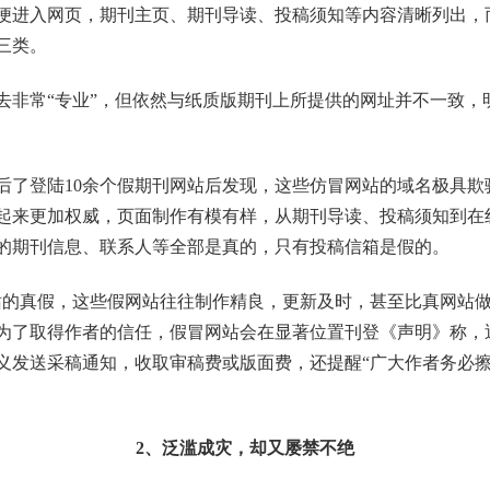
便进入网页，期刊主页、期刊导读、投稿须知等内容清晰列出，
三类。
常“专业”，但依然与纸质版期刊上所提供的网址并不一致，明
登陆10余个假期刊网站后发现，这些仿冒网站的域名极具欺
起来更加权威，页面制作有模有样，从期刊导读、投稿须知到在
的期刊信息、联系人等全部是真的，只有投稿信箱是假的。
真假，这些假网站往往制作精良，更新及时，甚至比真网站做
为了取得作者的信任，假冒网站会在显著位置刊登《声明》称，
义发送采稿通知，收取审稿费或版面费，还提醒“广大作者务必擦
2、泛滥成灾，却又屡禁不绝