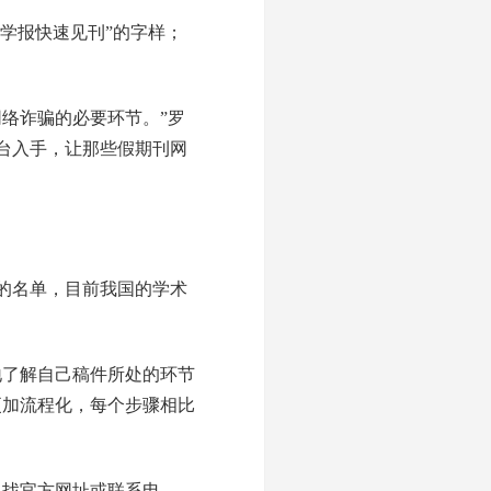
学报快速见刊”的字样；
络诈骗的必要环节。”罗
台入手，让那些假期刊网
。
布的名单，目前我国的学术
了解自己稿件所处的环节
更加流程化，每个步骤相比
找官方网址或联系电