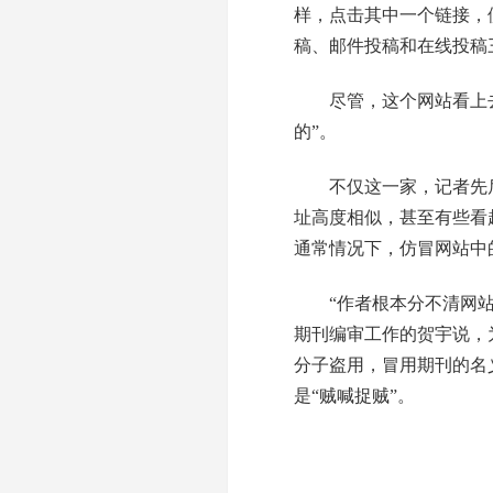
样，点击其中一个链接，
稿、邮件投稿和在线投稿
尽管，这个网站看上去非
的”。
不仅这一家，记者先后了
址高度相似，甚至有些看
通常情况下，仿冒网站中
“作者根本分不清网站的
期刊编审工作的贺宇说，
分子盗用，冒用期刊的名
是“贼喊捉贼”。