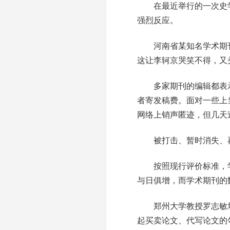
在最近举行的一次史学学
强烈反应。
河南省某知名学术期刊编
这让李轲京哭笑不得，又
多家期刊的编辑都表示
者寄发稿费。面对一些上
网络上销声匿迹，但几天
被打击、暂时消失、再
按照现行评价标准，学
与日俱增，而学术期刊的
郑州大学教授罗志敏坦
起买卖论文、代写论文的