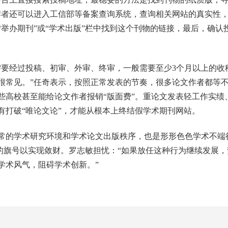
作者还可以进入工信部等备案查询系统，查询相关网站的真实性
“举办期刊”或“学术出版”栏中找到这个刊物的链接，最后，确认
经过投稿、初审、外审、终审，一般需要至少3个月以上的收
很常见。”任奇表示，按照正常发表的节奏，很多论文作者都等
些高校甚至能给论文作者报销“版面费”。重论文发表轻工作实绩
有打破“唯论文论”，才能从根本上终结假学术期刊网站。
的学术研究环境和学术论文出版秩序，也是形形色色学术不端
费”的旗号以实现敛财。罗志敏担忧：“如果放任这种行为继续发展
学术风气，阻碍学术创新。”