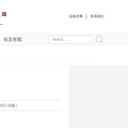
征稿启事
联系我们
论文在线
0日 08版）