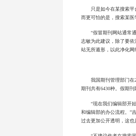
只是如今在某搜索平台上
而更可怕的是，搜索某医
“假冒期刊网站通常通过
志敏为此建议，除了要依
站无所遁形，以此净化网
我国期刊管理部门在20
期刊共有6430种。假期
“现在我们编辑部开始
和编辑部的办公流程。”
过去更加公开透明，这也
“不建议作者在搜索平