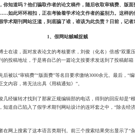
你知道吗？他们骗取作者的论文稿件，随后收取审稿费、版面
……如此环环相扣，正在考验着学术论文作者的鉴别力。这样的
假学术期刊网站泛滥，到底骗了谁，谁该为此负责？日前，记者
1、假网站贼喊捉贼
在读，面对发表论文的考核要求，刘俊（化名）倍感“双重压
刊的投稿地址，于是将自己的一篇论文按要求发送到了投稿邮箱
以“审稿费”“版面费”等名目要求缴纳3000余元。最后，“编
正文内容，将无法出具《用稿通知》”。
经辗转才找到了那家正规编辑部的电话，得到的回应却是“根
，知道自己陷入了假学术期刊网站设计的连环套之中，“除去经
网上搜索了这本语言类期刊。前三个搜索结果突出显示了“杂志