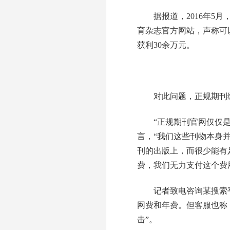
据报道，2016年5月
育杂志官方网站，声称可
获利30余万元。
对此问题，正规期刊编
“正规期刊官网仅仅是更
言，“我们这些刊物本身
刊的出版上，而很少能有
费，我们无力支付这个费
记者致电咨询某搜索平台
网费和年费。但客服也称
击”。