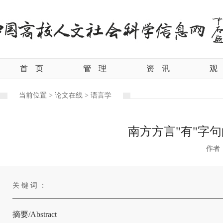
首
页
管
理
资
讯
观
当前位置 >
论文在线 >
语言学
南方方言"有"字
作者
关 键 词 ：
摘要/Abstract