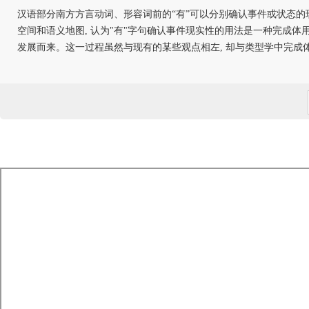
汉语部分南方方言动词、形容词前的“有”可以分别确认事件或状态的现
空间和语义地图, 认为"有"字句确认事件现实性的用法是一种完成体用
发展而来。这一过程虽然与现有的某些观点相左, 却与类型学中完成