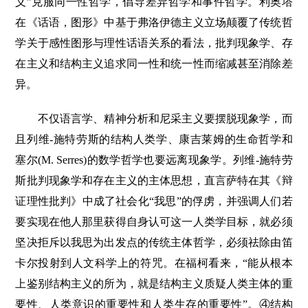
义”克服同一性哲学，倡导差异哲学和事件哲学。利奥塔
在《话语，图形》中基于弗洛伊德主义立场颠覆了传统哲
学关于感性图形与理性话语关系的看法，批判现象学、存
在主义和结构主义追求同一性和统一性而缩减甚至消除差
异。
不仅语言学、精神分析和尼采主义要摆脱现象学，而
且列维-施特劳斯的结构人类学、康吉莱姆的生命哲学和
塞尔(M. Serres)的数学哲学也要远离现象学。列维-施特劳
斯批判现象学和存在主义的主体思想，直言萨特在其《辩
证理性批判》中成了社会化“我思”的俘虏，并强调人们若
要实现在他人那里获得自身认可这一人类学目标，就必须
坚决拒斥以我思为出发点的传统主体哲学，必须祛除由笛
卡尔投射到人文科学上的符咒。在福柯看来，“能从根本
上鉴别结构主义的所为，就是结构主义质疑人类主体的重
要性、人类意识的重要性和人类生存的重要性”。④结构