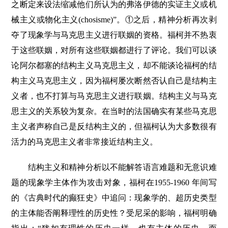
之断定来设法缩减他们所认为的弗洛伊德的实证主义或机
械主义或物化主义(chosisme)”。①之后，精神分析再次剥
夺了现象学与马克思主义进行联姻的资格。福柯并不热衷
于这些联姻，对所有这些联姻都进行了评论。我们可以谈
论阿尔都塞的结构主义马克思主义，却不能谈论福柯的结
构主义马克思主义，因为福柯屡次断然否认自己是结构主
义者，也不打算与马克思主义进行联姻。结构主义与马克
思主义的关系较为复杂。在当时的法国确实有某些马克思
主义者声称自己是反结构主义的，但福柯认为大多数很有
活力的马克思主义者非常接近结构主义。
结构主义和精神分析以不能解答语言难题和无意识难
题的现象学主体作为攻击对象，福柯在1955-1960 年间写
的《古典时代的癫狂史》中追问：现象学的、超历史类型
的主体能否阐释理性的历史性？受尼采的影响，福柯明确