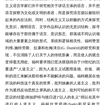
主义语言学家们并不研究相关于讲话主体的语言，并不把
语言探察为文化或文明的表述，而是探究语言据以被组织
起来的内在法则。同时，结构主义又以积极的方式来探究
无意识，阐明语言、文学作品和认识的无意识结构，探寻
能够存在于那些属于语言、意识形态、群落或不同认识领
域的大量要素之间的形式、系统和逻辑相关性。福柯赞赏
列维-施特劳斯、拉康和杜梅泽尔(G. Dumézil)的研究和发
现，不仅消除了人们关于人的传统形象，而且使人的观念
变得毫无用处。福柯要求我们坚决摆脱得自于19世纪的沉
重遗产“人道主义”，因为人道主义试图用道德、价值、调
和的语汇来解决那些根本不能解决的问题。福柯栖居在他
所说的科技这个真实的世界，批判抽象的人道主义，批判
作为遮挡反动思想之屏风的人道主义，批判可怕的和不可
思议的结盟(例如萨特与德日进)“以人的名义”得以在其中
进行的人道主义。福柯欣赏萨德(Sade)和尼采敢于