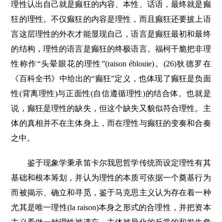
理性认出自己就是癫狂的内容、本性、话语，最终就是癫
狂的理性。不仅癫狂的内容是理性，而且癫狂还要披上语
言这层理性的外衣才能显现自己，语言是癫狂最初和最终
的结构，理性的语言是癫狂的终极语言。福柯干脆把非理
性称作“头晕眼花的理性”(raison éblouie)。(26)狄德罗在
《百科全书》中给出的“癫狂”定义，也体现了癫狂是负面
性(背离理性)与正面性(自信遵循理性)的结合体。也就是
说，癫狂是理性的缺失，但这个缺失又貌似符合理性。主
体的真相并不在主体身上，而在理性与癫狂的变奏和合奏
之中。
鉴于现象学秉承笛卡尔我思哲学传统而设定理性有其
基础和根本筹划，并认为理性的本质可依据一个奠基行为
而被揭示、确立和寻觅，鉴于马克思主义认为存在着一种
尤其是唯一理性(la raison)本身之形式的合理性，并把资本