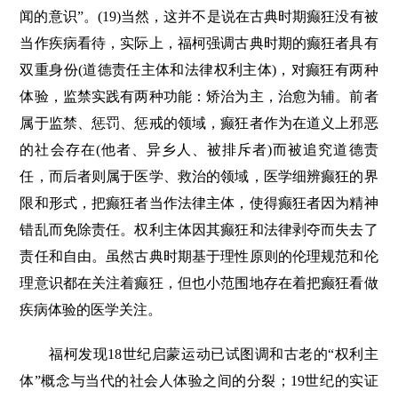
闻的意识”。(19)当然，这并不是说在古典时期癫狂没有被
当作疾病看待，实际上，福柯强调古典时期的癫狂者具有
双重身份(道德责任主体和法律权利主体)，对癫狂有两种
体验，监禁实践有两种功能：矫治为主，治愈为辅。前者
属于监禁、惩罚、惩戒的领域，癫狂者作为在道义上邪恶
的社会存在(他者、异乡人、被排斥者)而被追究道德责
任，而后者则属于医学、救治的领域，医学细辨癫狂的界
限和形式，把癫狂者当作法律主体，使得癫狂者因为精神
错乱而免除责任。权利主体因其癫狂和法律剥夺而失去了
责任和自由。虽然古典时期基于理性原则的伦理规范和伦
理意识都在关注着癫狂，但也小范围地存在着把癫狂看做
疾病体验的医学关注。
福柯发现18世纪启蒙运动已试图调和古老的“权利主
体”概念与当代的社会人体验之间的分裂；19世纪的实证