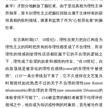
象学》才部分地解放了癫狂者。由于坚信真相为理性主体
所独享，笛卡尔理性主义把癫狂排除出属于主体特有的获
得真相的权利领域，驱逐和监禁了作为“心智异化者”的癫
狂者。
在古典时期(17、18世纪)，理性在努力把自己构造为
理性主义的同时把所有的非理性都变成了不合理性，而非
理性的情感则使理性话语都臣服于它的不合理的逻辑之
下，理性成了欲望的奴隶和感情的侍女。“在18世纪，自
由放荡就是被异化的理性在感情(coeur)的非理性中被使
用”。(13)“一条分界线划下来了，它不久使得在文艺复兴
时期曾经如此熟悉不过的关于不合理的理性(une Raison
déraisonnable)和合理的非理性(une raisonnable Déraison)的
体验变得不可能了”。(14)被监禁的癫狂者被置于伦理评价
领域之中，他在成为知识或怜悯的对象前，首先被当作道