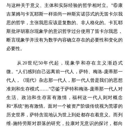
与这种关于意义、主体和实际经验的哲学相对立。”⑥康
吉莱姆与卡瓦耶斯一样崇尚一种斯宾诺莎式的无笛卡尔我
思的哲学，主张我思应该是复数的、非人格化的。卡瓦耶
斯批评胡塞尔现象学的意识哲学过分使用了笛卡尔我思，
断言现象学并没有为数学内容确立存在的必要性和变化的
必要性。
从20世纪50年代起，现象学和存在主义渐趋式
微。“人们感到自己远离前一代人，萨特、梅洛-庞蒂那一
代人，《现代》杂志那一代人，那一代人曾是我们的思想
准则和生存模式……”⑦鉴于萨特和梅洛-庞蒂那一代人对
生活、政治和生存富有激情，福柯这一代人则对概念
和“系统”抱有激情。面对一个被资产阶级传统视为荒谬的
历史世界，萨特含混地认为世上到处都存在着意义。而列
维-施特劳斯对群落的研究，拉康对无意识的探讨，都向