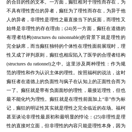
的合目的性的文本。一方面，癫狂相对于理性而存在，为
不具有理性责任的异者，癫狂为了理性而存在，为异于他
人的异者，非理性是理性之最直接当下的反面，而理性又
始终是非理性的存在理由；(24)另一方面，癫狂在道德的
有理者结构(structures du raisonnable)的背景下就是理性的
完全缺席，而当癫狂独特的个体性在理性面前展现时，理
性又成了评判原则，癫狂也相应陷入了医学的合理者结构
(structures du rationnel)之中。这里涉及两种理性：作为规
范的理性和作为认识主体的理性。按照福柯的说法，这时
癫狂者在道德上的负面性与疯子在认知上的正面性合而为
一了。癫狂就是带有负面面纱的理性，最接近理性，但也
最不能化约为理性。癫狂就是在理性前面加上“非”作为标
记，癫狂的明证性其实就是理性之完全临近的在场。福柯
甚至谈论非理性最原初和最明显的悖论：(25)非理性是理
性的直接对立面，但非理性的内容只能是理性本身，因为