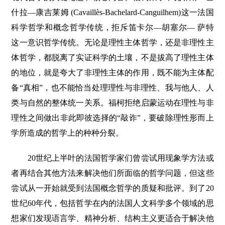
什拉—康吉莱姆 (Cavaillès-Bachelard-Canguilhem)这一法国
科学哲学和概念哲学传统，拒斥笛卡尔—胡塞尔— 萨特
这一意识哲学传统。无论是理性主体哲学，还是非理性主
体哲学，都脱离了实证科学的土壤，不是拔高了理性主体
的地位，就是夸大了非理性主体的作用，既不能为主体配
备“真相”，也不能恰当处理理性与非理性、我与他人、人
类与自然的整体统一关系。福柯拒绝启蒙运动在理性与非
理性之间做出非此即彼选择的“敲诈”，要破除理性形而上
学所造成的哲学上的种种分裂。
20世纪上半叶的法国哲学家们曾尝试用现象学方法或
者再结合其他方法来解决他们所面临的哲学问题，但这些
尝试从一开始就受到法国概念哲学的质疑和批评。到了20
世纪60年代，包括哲学在内的法国人文科学多个领域的思
想家们发现语言学、精神分析、结构主义更适合于解决他