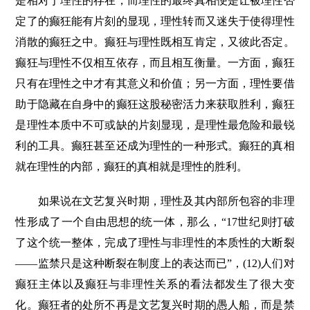
是相对于理性的存在，而理性的最终真相便是让被理性否
定了的癫狂能有片刻的显现，理性转而又迷失于使得理性
消散的癫狂之中。癫狂与理性既相互肯定，又彼此否定。
癫狂与理性不仅相互依存，而且相互衡量。一方面，癫狂
只有在理性之中才有其意义和价值；另一方面，理性要借
助于隐藏在自身中的癫狂这股秘密活力来获取胜利，癫狂
是理性本质中不可或缺的片刻显现，是理性最危险和最锐
利的工具。癫狂甚至还成为理性的一种形式。癫狂的真相
就在理性的内部，癫狂的真相就是理性的胜利。
如果说在文艺复兴时期，理性及其内部所包容的非理
性形成了一个自由思想的统一体，那么，“17世纪则打破
了这个统一整体，完成了理性与非理性的本质性的大断裂
——监禁只是这种断裂在制度上的表达而已”，(12)人们对
癫狂主体以及癫狂与非理性关系的看法都发生了很大变
化。癫狂者的处所不再是文艺复兴时期的愚人船，而是禁