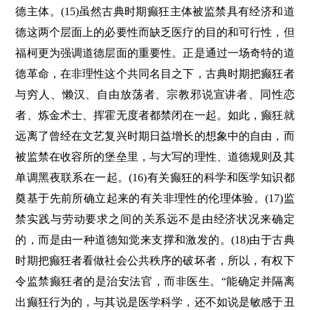
德主体。(15)虽然古典时期癫狂主体被监禁具有经济和道
德这两个层面上的必要性而缺乏医疗的目的和可行性，但
福柯更为强调道德层面的重要性。正是通过一场奇特的道
德革命，在非理性这个共同名目之下，古典时期把癫狂者
与穷人、懒汉、自由放荡者、宗教邪说宣讲者、同性恋
者、炼金术士、挥霍无度者都禁闭在一起。如此，癫狂就
远离了曾经在文艺复兴时期日益增长的想象中的自由，而
被监禁在收容所的堡垒里，与大写的理性、道德规则及其
单调黑夜联系在一起。(16)有关癫狂的科学和医学知识都
奠基于先前所确立起来的有关非理性的伦理体验。(17)监
禁实践与劳动要求之间的关系远不是由经济状况来确定
的，而是由一种道德知觉来支撑和激发的。(18)由于古典
时期把癫狂者看做社会公共秩序的破坏者，所以，有权下
令监禁癫狂者的是治安法官，而非医生。“能确定并隔离
出癫狂行为的，与其说是医学科学，还不如说是敏感于丑