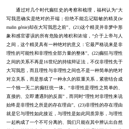
通过对几个时代癫狂史的考察和梳理，福柯认为“大
写我思确实是绝对的开端；但绝不能忘记聪敏的精灵(le
malin génie)却在大写我思之前”。(21)这个精灵并非梦中形
象和感官谬误的所有危险的堆积和浓缩，“介于上帝与人
之间，这个精灵具有一种绝对的意义：它最严格说来是非
理性的可能性和非理性全部力量的整体”。(22)癫狂与理性
之间的关系不再是16世纪的持续辩证法，不仅非理性先于
大写我思，而且理性与非理性之间也不是一种简单的绝对
对立关系，而是形成了一种永久的双重关系，紧密结合成
一个独一无二的癫狂统一体。“非理性是理性之简单的、
直接的、立即遭遇到的反面”，而同时“理性对非理性来说
始终是非理性之所是的存在理由”。(23)非理性的存在理由
就是它与理性如此接近，与理性是如此同质异形，与理性
一起构成了一个不可分离的、我们只能在其中辨认出自然