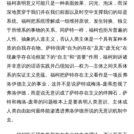
福柯表明意义可能只是一种表面效果、闪光、泡沫，而深
深地贯穿于我们并在我们前面以及时空中支撑我们的却是
系统。福柯把系统理解成一组维持原状、发生转换、独立
于所维系的事物的关系。同萨特一样，福柯也拒斥普遍的
人性、抽象的人道主义，否认人类主体是一个具有某种本
质的自我存在物。萨特强调“自为的存在”及其“虚无化”在
现象学存在论框架下的“自主”和“首要”作用，福柯则诉诸
并非意识的话语实践并凸现知识—权力—主体之间关系体
系的实证主义意蕴。福柯把萨特存在主义看作是一项反弗
洛伊德主义的事业，这并不是说萨特或梅洛-庞蒂忽视了
弗洛伊德，而是说无意识成了萨特存在主义的绊脚石，萨
特和梅洛-庞蒂的问题根本上是要表明人类意识、主体或
人类自由如何最终能渗透进弗洛伊德所说的无意识机制中
去。