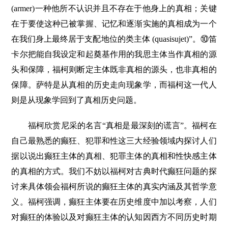
(armer)一种他所不认识并且不存在于他身上的真相；关键
在于要使这种已被掌握、记忆和逐渐实施的真相成为一个
在我们身上最终居于支配地位的类主体 (quasisujet)”。⑩笛
卡尔把能自我设定和起奠基作用的我思主体当作真相的源
头和保障，福柯则断定主体既非真相的源头，也非真相的
保障。萨特是从真相的历史走向现象学，而福柯这一代人
则是从现象学回到了真相历史问题。
福柯欣赏尼采的名言“真相是最深刻的谎言”。福柯在
自己最熟悉的癫狂、犯罪和性这三大经验领域内探讨人们
据以说出癫狂主体的真相、犯罪主体的真相和性快感主体
的真相的方式。我们不妨以福柯对古典时代癫狂问题的探
讨来具体领会福柯所说的癫狂主体的真实内涵及其哲学意
义。福柯强调，癫狂主体要在历史维度中加以考察，人们
对癫狂的体验以及对癫狂主体的认知因西方不同历史时期