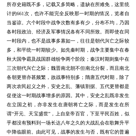
所存史籍既不多，记载又多简略，遗缺在所难免，这里统
计的661次，也许不能完全反映那一时期的情况，览者自
当鉴谅。六个时段中战争次数有多有少，分布不均，乃因
各时段政治、经济及军事情况各有不同所致。而即使在同
一时段内，也不是战事多寡如一，往往是朝代兴亡之际较
多，和平统一时期较少。如先秦时期，战争主要集中在春
秋大国争霸及战国群雄纷争两个阶段；秦汉时期则集中在
三次朝代兴亡之际；魏晋南北朝不但南北分裂，而且南北
各朝更替亦甚频繁，故战事特别多；隋唐五代时期，除了
两次农民起义之外，安史之乱、藩镇割据、五代更替都是
促使这一时期战事增多的原因。其中，安史之乱既非发生
在立国之初，亦非发生在唐朝将亡之际，而是发生在所
谓“开元、天宝盛世”，上自皇帝百官，下至平民百姓，似
乎都没有预料到一场长达八年之久的大战乱会在歌舞升平
中降临眼前。由此可见，战事的发生与否，既有它的普遍