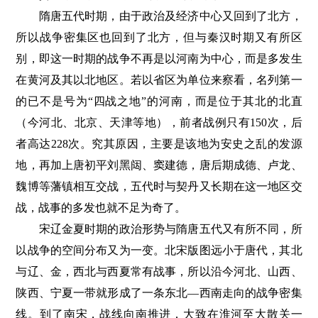
隋唐五代时期，由于政治及经济中心又回到了北方，
所以战争密集区也回到了北方，但与秦汉时期又有所区
别，即这一时期的战争不再是以河南为中心，而是多发生
在黄河及其以北地区。若以省区为单位来察看，名列第一
的已不是号为“四战之地”的河南，而是位于其北的北直
（今河北、北京、天津等地），前者战例只有150次，后
者高达228次。究其原因，主要是该地为安史之乱的发源
地，再加上唐初平刘黑闼、窦建德，唐后期成德、卢龙、
魏博等藩镇相互交战，五代时与契丹又长期在这一地区交
战，战事的多发也就不足为奇了。
宋辽金夏时期的政治形势与隋唐五代又有所不同，所
以战争的空间分布又为一变。北宋版图远小于唐代，其北
与辽、金，西北与西夏常有战事，所以沿今河北、山西、
陕西、宁夏一带就形成了一条东北—西南走向的战争密集
线。到了南宋，战线向南推进，大致在淮河至大散关一