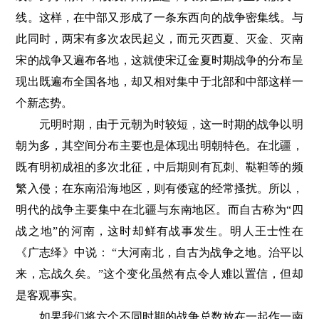
线。这样，在中部又形成了一条东西向的战争密集线。与
此同时，两宋有多次农民起义，而元灭西夏、灭金、灭南
宋的战争又遍布各地，这就使宋辽金夏时期战争的分布呈
现出既遍布全国各地，却又相对集中于北部和中部这样一
个新态势。
元明时期，由于元朝为时较短，这一时期的战争以明
朝为多，其空间分布主要也是体现出明朝特色。在北疆，
既有明初成祖的多次北征，中后期则有瓦刺、鞑靼等的频
繁入侵；在东南沿海地区，则有倭寇的经常搔扰。所以，
明代的战争主要集中在北疆与东南地区。而自古称为“四
战之地”的河南，这时却鲜有战事发生。明人王士性在
《广志绎》中说： “大河南北，自古为战争之地。治平以
来，忘战久矣。”这个变化虽然有点令人难以置信，但却
是客观事实。
如果我们将六个不同时期的战争总数放在一起作一南