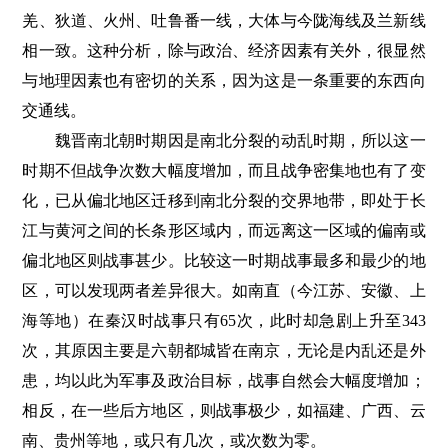
羌、狄道、火州、吐鲁番一线，大体与今陇海线及兰新线
相一致。这种分析，除与政治、经济因素有关外，很显然
与地理因素也有密切的关系，因为这是一条重要的东西向
交通线。
魏晋南北朝时期因是南北分裂的动乱时期，所以这一
时期不但战争次数大幅度增加，而且战争密集地也有了变
化，已从偏北地区迁移到南北分裂的交界地带，即处于长
江与黄河之间的长条形区域内，而远离这一区域的偏南或
偏北地区则战事甚少。比较这一时期战事最多和最少的地
区，可以发现两者差异很大。如南直（今江苏、安徽、上
海等地）在秦汉时战事只有65次，此时却急剧上升至343
次，其原因主要是六朝都城皆在南京，无论是内乱还是外
患，均以此为军事及政治目标，战事自然会大幅度增加；
相反，在一些后方地区，则战事极少，如福建、广西、云
南、贵州等地，或只有几次，或次数为零。