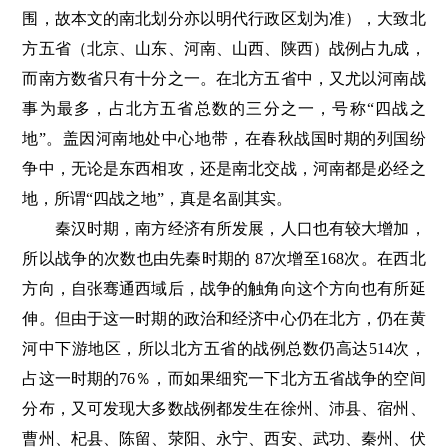
围，故本文的南北划分亦以明代行政区划为准），大致北
方五省（北京、山东、河南、山西、陕西）战例占九成，
而南方数省只有十分之一。在北方五省中，又尤以河南战
事为最多，占北方五省总数的三分之一，号称“四战之
地”。盖因河南地处中心地带，在春秋战国时期的列国纷
争中，无论是东西相攻，还是南北交战，河南都是必经之
地，所谓“四战之地”，真是名副其实。
秦汉时期，南方经济有所发展，人口也有较大增加，
所以战争的次数也由先秦时期的 87次增至168次。在西北
方向，自张骞通西域后，战争的触角向这个方向也有所延
伸。但由于这一时期的政治和经济中心仍在北方，仍在黄
河中下游地区，所以北方五省的战例总数仍高达514次，
占这一时期的76％，而如果细究一下北方五省战争的空间
分布，又可发现大多数战例都发生在徐州、沛县、宿州、
曹州、杞县、陈留、荥阳、永宁、西安、武功、秦州、伏