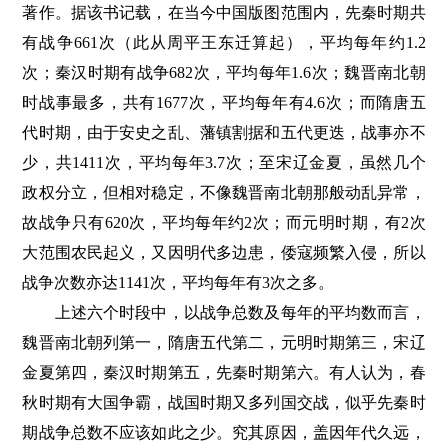
著作。据该书记载，在当今中国版图范围内，先秦时期共
有战争661次（此从周平王东迁算起），平均每年约1.2
次；秦汉时期有战争682次，平均每年1.6次；魏晋南北朝
时战事最多，共有1677次，平均每年有4.6次；而隋唐五
代时期，由于安史之乱、藩镇割据和五代更迭，战事亦不
少，共1411次，平均每年3.7次；至宋辽金夏，虽然几个
政权分立，但相对稳定，不像魏晋南北朝那般动乱异常，
故战争只有620次，平均每年约2次；而元明时期，有2次
大范围农民起义，又因明代多边患，倭寇频繁入侵，所以
战争次数亦达1141次，平均每年有3次之多。
上述六个时段中，以战争总数及每年的平均数而言，
魏晋南北朝列第一，隋唐五代第二，元明时期第三，宋辽
金夏第四，秦汉时期第五，先秦时期第六。有人认为，春
秋时期有大国争霸，战国时期又多列国交战，似乎先秦时
期战争总数不应该如此之少。究其原因，盖因年代久远，