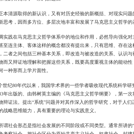
本清源取得的新认识，又有对历史经验的新概括、对现实问题
新思考，因而多方位、多层次地丰富和发展了马克思主义哲学的
实践在马克思主义哲学体系中的地位和作用，必然导向强化对
甚至连主体、客体这样的概念都没有提出来，只有思维、存在这
，二者之间包括三种基本关系，即改造与被改造的关系、认识与
物而又辩证地理解和把握这些关系，既要高度重视主体的能动性
何一种形而上学片面性。
世纪80年代以来，我国学术界的一些学者吸收现代系统科学研究
83年出版的、由韩树英主编的《马克思主义哲学纲要》，第一次
物辩证法。提出“系统”问题并对其作深入的哲学研究，对于人们
的战略思维能力，具有重要的理论与实践意义。
社会形态是指社会发展的不同阶段或不同类型。通常所讲的“
角考察社会，把社会区分为原始共产主义社会、奴隶社会、封建