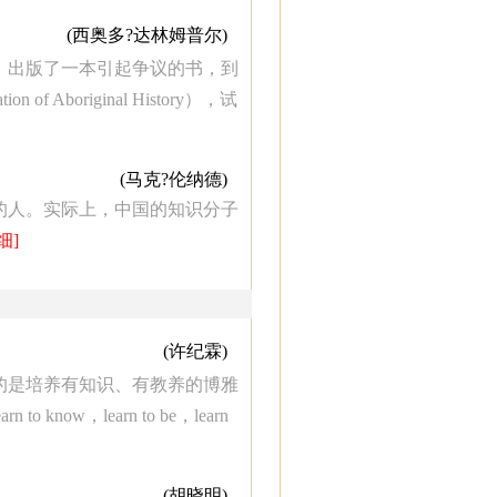
(西奥多?达林姆普尔)
tle）出版了一本引起争议的书，到
boriginal History），试
(马克?伦纳德)
的人。实际上，中国的知识分子
细]
(许纪霖)
的是培养有知识、有教养的博雅
w，learn to be，learn
(胡晓明)