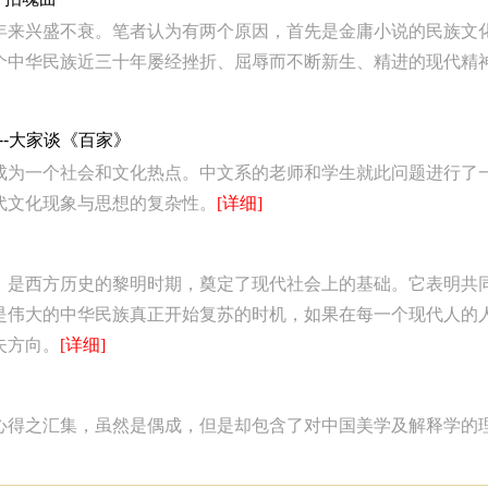
年来兴盛不衰。笔者认为有两个原因，首先是金庸小说的民族文
个中华民族近三十年屡经挫折、屈辱而不断新生、精进的现代精
--大家谈《百家》
成为一个社会和文化热点。中文系的老师和学生就此问题进行了
代文化现象与思想的复杂性。
[详细]
，是西方历史的黎明时期，奠定了现代社会上的基础。它表明共
是伟大的中华民族真正开始复苏的时机，如果在每一个现代人的人
失方向。
[详细]
心得之汇集，虽然是偶成，但是却包含了对中国美学及解释学的