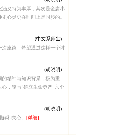
化涵义特为丰厚，其次是金庸小
神史心灵史在时间上是同步的。
(中文系师生)
一次座谈，希望通过这样一个讨
(胡晓明)
同的精神与知识背景，极为重
心，铭写"确立生命尊严"六个
(胡晓明)
理解和关心。
[详细]