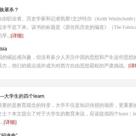
族屠杀？
由职业者、历史学家和记者凯斯?文沙特尔（Keith Windschut
下来。该书的标题是《原住民历史的编造》（The Fabrication of A
...
[详细]
tsia
国的崛起感兴趣，但没有多少人关注中国的思想和产生这些思想
活力，他们的观点或许成为对西方自由思想霸权的严肃挑战。
[详
大学生的四个learn
重要的是教育观念的转变，大学不仅是知识传授的场所，更重要
文提出了对于大学生的教育来说，应该提倡四个learn：learn to kno
..
[详细]
招魂曲"