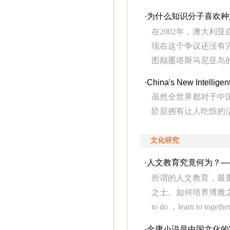
·
为什么知识分子喜欢种
在2002年，澳大利亚自
现在这个争议还没有完全平息
图颠覆塔斯马尼亚岛的早
·
China's New Intelligen
虽然全世界都对于中
阶层拥有让人吃惊的
文化研究
·
人文教育究竟何为？――
所谓的人文教育，最
之士。如何培养博雅之士？本
to do ，learn to together.
·
金庸小说是中国文化的"