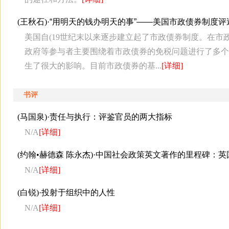
(王秋石)·
“用明天的钱办明天的事”——美国市政债券制度评
美国自(19世纪末以来逐步建立起了市政债券制度。在
政府等参与者主要围绕着市政债券的免税问题进行了多个
生了很大的影响。目前市政债券的基...
[详细]
书评
(马国泉)·
责任与执行：评鉴官员的两大指标
N/A
[详细]
(约翰•赫德森 陈永杰)·
中国社会政策英文著作的里程碑：英
N/A
[详细]
(白锐)·
投射于组织中的人性
N/A
[详细]